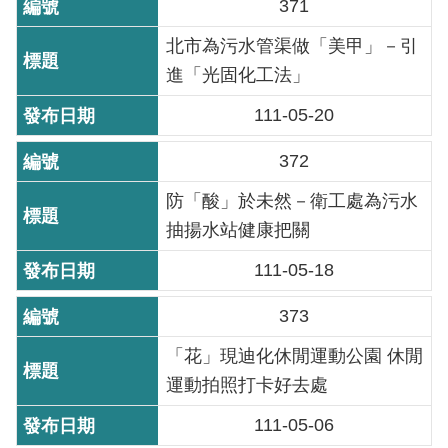
371
雙
北市為污水管渠做「美甲」－引
語
詞
進「光固化工法」
彙
111-05-20
TAIPEI
372
PASS
臺
防「酸」於未然－衛工處為污水
北
抽揚水站健康把關
通
111-05-18
政
373
府
網
「花」現迪化休閒運動公園 休閒
站
運動拍照打卡好去處
資
料
111-05-06
開