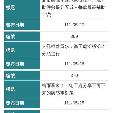
北市廢除化糞池或改設污水坑補
導
助件數提升五成－每處最高補助
覽
12萬
回
111-05-27
首
頁
369
English
人孔框蓋冒水，衛工處治標治本
分頭進行
常
111-05-26
見
問
370
答
梅雨季來了！衛工處分享不可不
陳
知的防感電對策
情
系
111-05-25
統