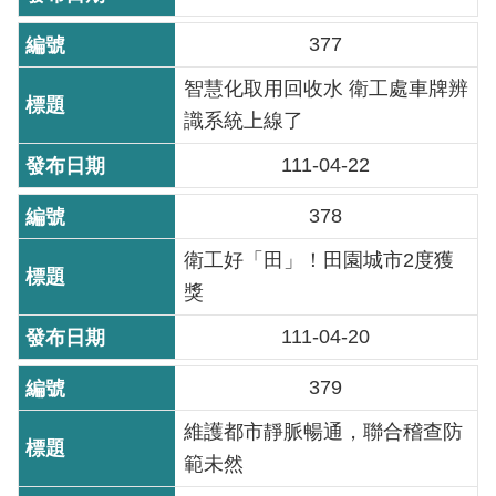
訊
377
意
見
智慧化取用回收水 衛工處車牌辨
信
識系統上線了
箱
111-04-22
378
衛工好「田」！田園城市2度獲
獎
111-04-20
379
維護都市靜脈暢通，聯合稽查防
範未然