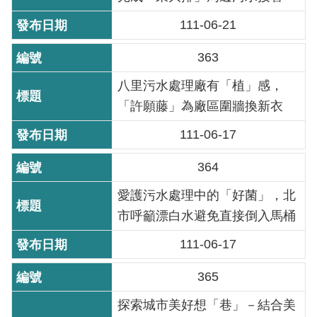
111-06-21
機
關
363
介
紹
八里污水處理廠有「植」感，
「許願藤」為廠區圍牆換新衣
業
111-06-17
務
資
364
訊
愛護污水處理中的「好菌」，北
政
市呼籲漂白水避免直接倒入馬桶
府
資
111-06-17
訊
365
公
開
探索城市美好想「巷」－結合美