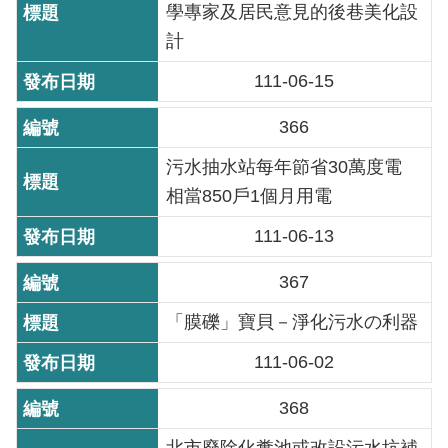
學專家及居民意見的後巷美化設
重
計
點
業
111-06-15
務
366
廉
污水抽水站每年節省30萬度電
政
相當850戶1個月用電
園
地
111-06-13
為
367
民
「膜礫」寶貝－淨化污水の利器
服
務
111-06-02
368
網
站