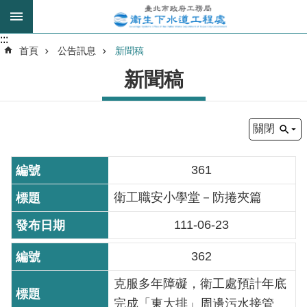
跳到主要內容區塊
:::
:::
進
首頁
公告訊息
新聞稿
階
新聞稿
搜
尋
關閉
我
的
361
身
分
衛工職安小學堂－防捲夾篇
是
111-06-23
公
362
告
訊
克服多年障礙，衛工處預計年底
息
完成「東大排」周邊污水接管