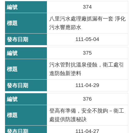
放
374
宣
八里污水處理廠抓漏有一套 淨化
告
污水響應節水
隱
111-05-04
私
權
375
及
資
污水管對抗溫泉侵蝕，衛工處引
訊
進防蝕新塗料
安
全
111-04-29
政
策
376
登高有準備，安全不脫鉤－衛工
聯
處提供防護秘訣
絡
資
111-04-27