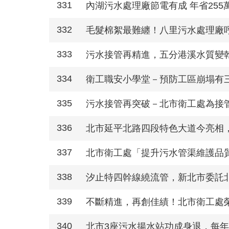
331
內湖污水處理廠節電有成 年省255
332
毛髮棉絮最難纏！八里污水處理廠
333
污水接管再精進，五分港溪水質變
334
衛工職安小學堂－預防工區崩塌有
335
污水接管再突破－北市衛工處為接管
336
北市延平北路四段特色大道今亮相
337
北市衛工處「提升污水管渠維護品質
338
汐止特四幹線繞流管，新北市委託
339
不斷精進，再創佳績！北市衛工處榮
340
北市3座污水揚水站功成身退，每年