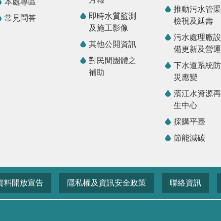
本處專區
推動污水管渠
即時水質監測
常見問答
檢視及延壽
及施工影像
污水處理廠設
其他公開資訊
備更新及營運
對民間團體之
下水道系統防
補助
災應變
濱江水資源再
生中心
採購平臺
節能減碳
資料開放宣告
隱私權及資訊安全政策
聯絡資訊