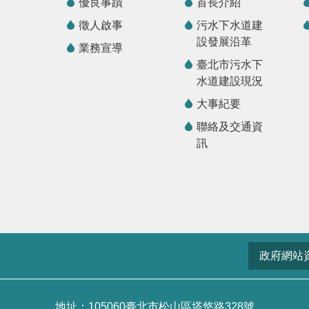
優良事蹟
首長介紹
徵人啟事
污水下水道建
設發展沿革
業務宣導
臺北市污水下
水道建設現況
大事紀要
聯絡及交通資
訊
政府網站
地址：105060臺北市松山區塔悠路328號