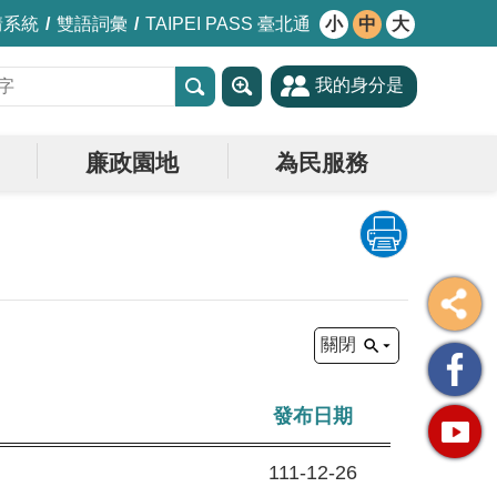
情系統
雙語詞彙
TAIPEI PASS 臺北通
小
中
大
我的身分是
廉政園地
為民服務
關閉
發布日期
111-12-26