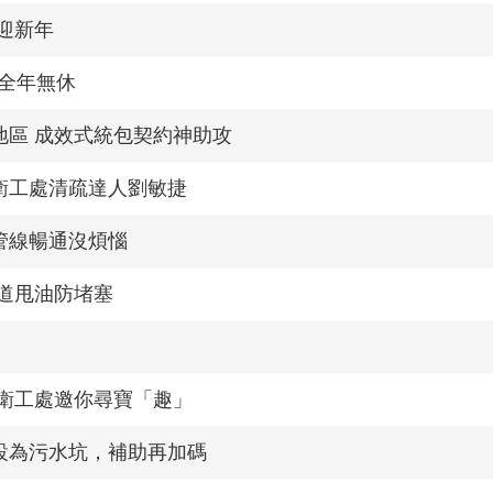
迎新年
時全年無休
地區 成效式統包契約神助攻
衛工處清疏達人劉敏捷
管線暢通沒煩惱
道甩油防堵塞
衛工處邀你尋寶「趣」
設為污水坑，補助再加碼