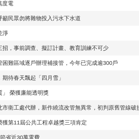
萬度電
呼籲民眾勿將雜物投入污水下水道
乾淨
三招，事前調查、擬訂計畫、教育訓練不可少
困難區域逐戶辦理補接管，今年已完成逾300戶
，期待春天飄起「四月雪」
」 榮獲廉能透明獎
北市衛工處代辦，新作繞流改管無異常，初判原舊管線破
獲第11屆公共工程卓越獎三項肯定
節省近30萬電費