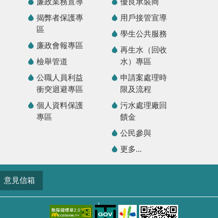
廉政業務宣導
優良承裝商
揭弊者保護專
用戶接管宣導
區
學生公共服務
廉政會報專區
再生水（回收
檢舉管道
水）專區
公職人員利益
申請案處理時
衝突迴避專區
限及流程
個人資料保護
污水處理廠回
專區
饋金
公民參與
更多...
意見信箱