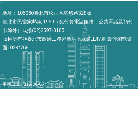
:::
機
地址：105060臺北市松山區塔悠路328號
關
臺北市民當家熱線
1999
（免付費電話服務，公共電話及預付
介
卡除外）或撥(02)2597-3185
紹
版權所有@臺北市政府工務局衛生下水道工程處 最佳瀏覽畫
面1024*768
業
務
資
訊
更新日期
115-08-06
政
府
資
訊
公
開