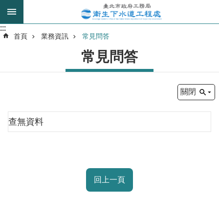
跳到主要內容區塊
:::
:::
進
首頁
業務資訊
常見問答
階
常見問答
搜
尋
關閉
我
的
查無資料
身
分
是
公
回上一頁
告
訊
息