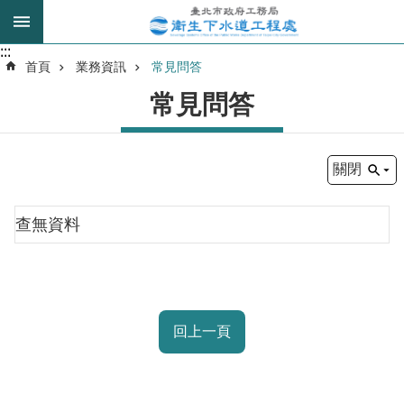
跳到主要內容區塊
:::
:::
進
首頁
業務資訊
常見問答
階
常見問答
搜
尋
關閉
我
的
查無資料
身
分
是
公
回上一頁
告
訊
息