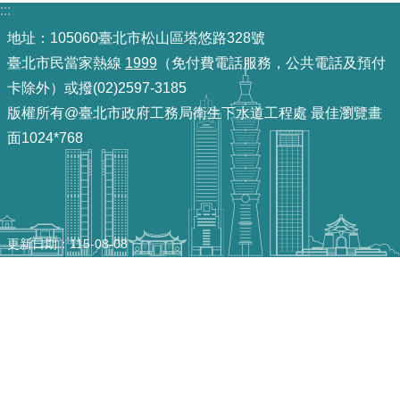
:::
機
地址：105060臺北市松山區塔悠路328號
關
臺北市民當家熱線
1999
（免付費電話服務，公共電話及預付
介
卡除外）或撥(02)2597-3185
紹
版權所有@臺北市政府工務局衛生下水道工程處 最佳瀏覽畫
面1024*768
業
務
資
訊
更新日期
115-08-08
政
府
資
訊
公
開