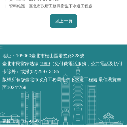
資料維護：臺北市政府工務局衛生下水道工程處
機
關
回上一頁
介
紹
:::
業
務
地址：105060臺北市松山區塔悠路328號
資
臺北市民當家熱線
1999
（免付費電話服務，公共電話及預付
訊
卡除外）或撥(02)2597-3185
版權所有@臺北市政府工務局衛生下水道工程處 最佳瀏覽畫
政
面1024*768
府
資
訊
公
開
更新日期
115-08-08