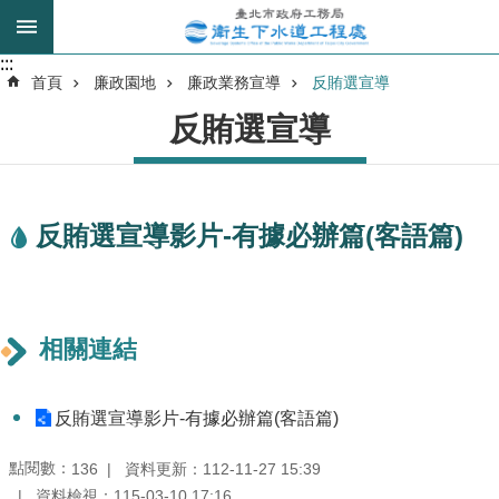
跳到主要內容區塊
:::
:::
進
首頁
廉政園地
廉政業務宣導
反賄選宣導
階
反賄選宣導
搜
尋
反賄選宣導影片-有據必辦篇(客語篇)
我
的
身
分
是
相關連結
公
反賄選宣導影片-有據必辦篇(客語篇)
告
訊
點閱數：
資料更新：112-11-27 15:39
136
息
資料檢視：115-03-10 17:16