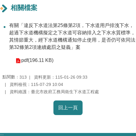
相關檔案
機
關
有關「違反下水道法第25條第2項，下水道用戶排洩下水，
介
超過下水道機構擬定之下水道可容納排入之下水水質標準，
紹
其情節重大，經下水道機構通知停止使用，是否仍可依同法
第32條第2項連續處罰之疑義」案
業
務
pdf(196.11 KB)
資
訊
點閱數：
資料更新：115-01-26 09:33
313
資料檢視：115-07-29 10:04
政
資料維護：臺北市政府工務局衛生下水道工程處
府
資
回上一頁
訊
公
開
:::