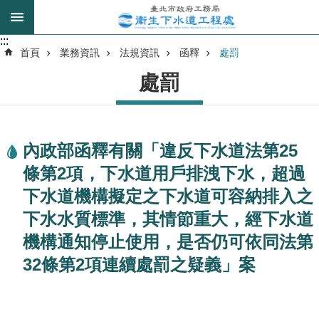
跳到主要內容區塊
:::
:::
進
首頁
業務資訊
法規資訊
函釋
處罰
階
處罰
搜
尋
內政部函釋有關「違反下水道法第25
我
條第2項，下水道用戶排洩下水，超過
的
身
下水道機構擬定之下水道可容納排入之
分
下水水質標準，其情節重大，經下水道
是
機構通知停止使用，是否仍可依同法第
公
32條第2項連續處罰之疑義」案
告
訊
息