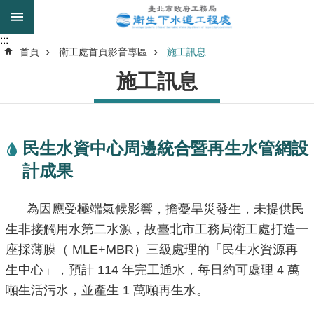
跳到主要內容區塊
:::
:::
進
首頁
衛工處首頁影音專區
施工訊息
階
施工訊息
搜
尋
民生水資中心周邊統合暨再生水管網設
我
計成果
的
身
分
為因應受極端氣候影響，擔憂旱災發生，未提供民
是
生非接觸用水第二水源，故臺北市工務局衛工處打造一
座採薄膜（ MLE+MBR）三級處理的「民生水資源再
公
生中心」，預計 114 年完工通水，每日約可處理 4 萬
告
訊
噸生活污水，並產生 1 萬噸再生水。
息