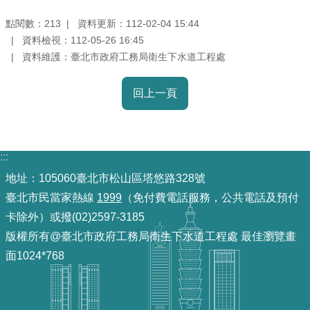
放
點閱數：
資料更新：112-02-04 15:44
213
宣
資料檢視：112-05-26 16:45
告
資料維護：臺北市政府工務局衛生下水道工程處
隱
回上一頁
私
權
及
資
:::
訊
地址：105060臺北市松山區塔悠路328號
安
全
臺北市民當家熱線
1999
（免付費電話服務，公共電話及預付
政
卡除外）或撥(02)2597-3185
策
版權所有@臺北市政府工務局衛生下水道工程處 最佳瀏覽畫
面1024*768
聯
絡
資