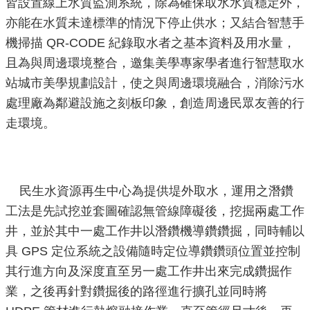
皆設置線上水質監測系統，除為確保取水水質穩定外，
重
亦能在水質未達標準的情況下停止供水；又結合智慧手
點
機掃描 QR-CODE 紀錄取水者之基本資料及用水量，
業
且為與周邊環境整合，邀集美學專家學者進行智慧取水
務
站城市美學規劃設計，使之與周邊環境融合，消除污水
處理廠為鄰避設施之刻板印象，創造周邊民眾友善的行
廉
政
走環境。
園
地
民生水資源再生中心為提供堤外取水，運用之潛鑽
為
民
工法是先試挖並套圖確認無管線障礙後，挖掘兩處工作
服
井，並於其中一處工作井以潛鑽機導鑽鑽掘，同時輔以
務
具 GPS 定位系統之設備隨時定位導鑽鑽頭位置並控制
其行進方向及深度直至另一處工作井出來完成鑽掘作
網
業，之後再針對鑽掘後的路徑進行擴孔並同時將
站