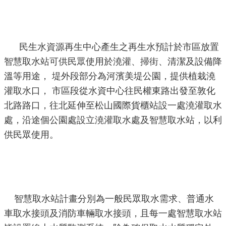
機
關
介
民生水資源再生中心產生之再生水預計於市區放置
紹
智慧取水站可供民眾使用於澆灌、掃街、清潔及設備降
溫等用途， 堤外段部分為河濱美堤公園，提供植栽澆
業
灌取水口， 市區段從水資中心往民權東路出發至敦化
務
北路路口，往北延伸至松山國際貨櫃站設一處澆灌取水
資
處，沿途個公園處設立澆灌取水處及智慧取水站，以利
訊
供民眾使用。
政
府
資
訊
公
智慧取水站計畫分別為一般民眾取水需求、普通水
開
車取水接頭及消防車輛取水接頭，且每一處智慧取水站