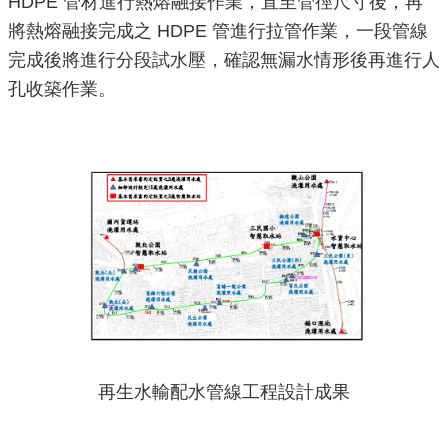
HDPE 管材進行熱熔融接作業，直至管徑尺寸後，再
導
將熱熔融接完成之 HDPE 管進行拉管作業，一段管線
覽
完成後將進行分段試水壓，確認無漏水情形後再進行人
回
孔收築作業。
首
頁
English
常
見
問
答
陳
情
再生水輸配水管線工程設計成果
系
統