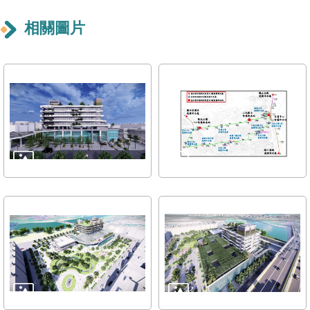
雙
相關圖片
語
詞
彙
TAIPEI
PASS
臺
北
通
政
府
網
站
資
料
開