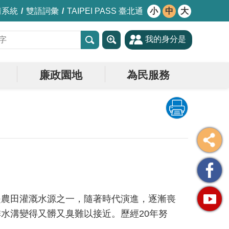
情系統
雙語詞彙
TAIPEI PASS 臺北通
小
中
大
我的身分是
廉政園地
為民服務
是農田灌溉水源之一，隨著時代演進，逐漸喪
水溝變得又髒又臭難以接近。歷經20年努