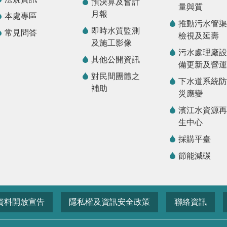
預決算及會計
量與質
月報
本處專區
推動污水管渠
即時水質監測
常見問答
檢視及延壽
及施工影像
污水處理廠設
其他公開資訊
備更新及營運
對民間團體之
下水道系統防
補助
災應變
濱江水資源再
生中心
採購平臺
節能減碳
資料開放宣告
隱私權及資訊安全政策
聯絡資訊