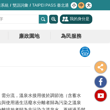
情系統
雙語詞彙
TAIPEI PASS 臺北通
小
中
大
我的身分是
廉政園地
為民服務
）需分流，溫泉水接用後於調節池（含蓄水
法與使用過生活廢水分離者歸為污染之溫泉
分離排放者歸為非污染之溫泉水，再經過毛髮