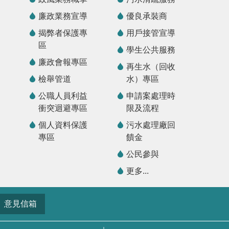
廉政業務宣導
優良承裝商
揭弊者保護專
用戶接管宣導
區
學生公共服務
廉政會報專區
再生水（回收
檢舉管道
水）專區
公職人員利益
申請案處理時
衝突迴避專區
限及流程
個人資料保護
污水處理廠回
專區
饋金
公民參與
更多...
意見信箱