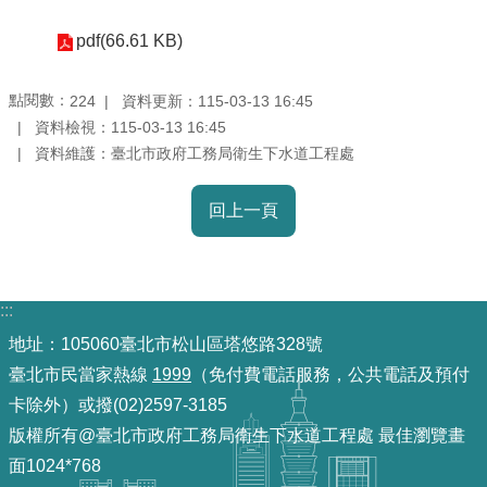
pdf(66.61 KB)
機
關
介
點閱數：
資料更新：115-03-13 16:45
224
紹
資料檢視：115-03-13 16:45
資料維護：臺北市政府工務局衛生下水道工程處
業
務
回上一頁
資
訊
:::
政
地址：105060臺北市松山區塔悠路328號
府
資
臺北市民當家熱線
1999
（免付費電話服務，公共電話及預付
訊
卡除外）或撥(02)2597-3185
公
版權所有@臺北市政府工務局衛生下水道工程處 最佳瀏覽畫
開
面1024*768