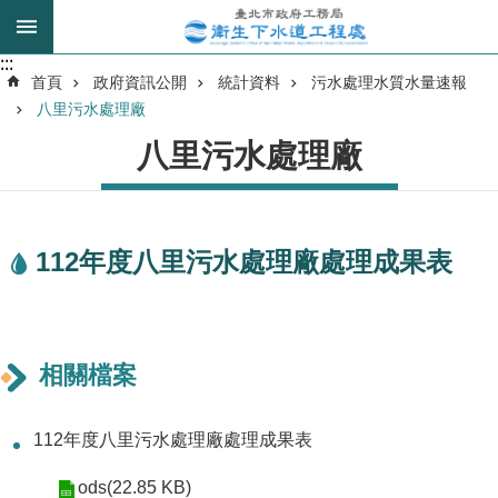
跳到主要內容區塊
:::
:::
進
首頁
政府資訊公開
統計資料
污水處理水質水量速報
階
八里污水處理廠
搜
八里污水處理廠
尋
我
112年度八里污水處理廠處理成果表
的
身
分
是
相關檔案
公
告
112年度八里污水處理廠處理成果表
訊
息
ods(22.85 KB)