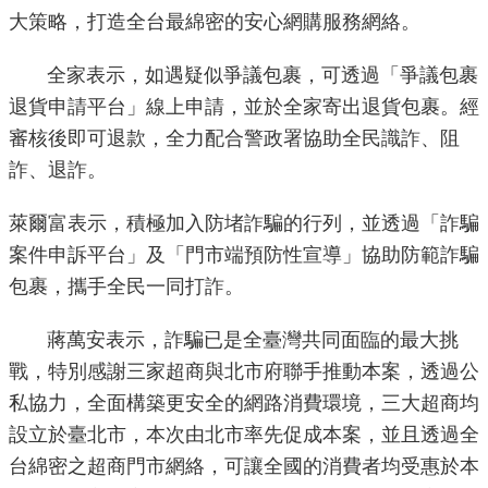
導
大策略，打造全台最綿密的安心網購服務網絡。
覽
全家表示，如遇疑似爭議包裹，可透過「爭議包裹
回
退貨申請平台」線上申請，並於全家寄出退貨包裹。經
首
審核後即可退款，全力配合警政署協助全民識詐、阻
頁
詐、退詐。
English
萊爾富表示，積極加入防堵詐騙的行列，並透過「詐騙
常
案件申訴平台」及「門市端預防性宣導」協助防範詐騙
見
包裹，攜手全民一同打詐。
問
答
蔣萬安表示，詐騙已是全臺灣共同面臨的最大挑
戰，特別感謝三家超商與北市府聯手推動本案，透過公
陳
私協力，全面構築更安全的網路消費環境，三大超商均
情
設立於臺北市，本次由北市率先促成本案，並且透過全
系
統
台綿密之超商門市網絡，可讓全國的消費者均受惠於本