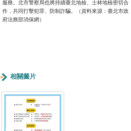
服務。北市警察局也將持續臺北地檢、士林地檢密切合
雙
作，共同打擊犯罪、防制詐騙。（資料來源：臺北市政
語
府法務部消保網）
詞
彙
TAIPEI
PASS
臺
北
通
相關圖片
政
府
網
站
資
料
開