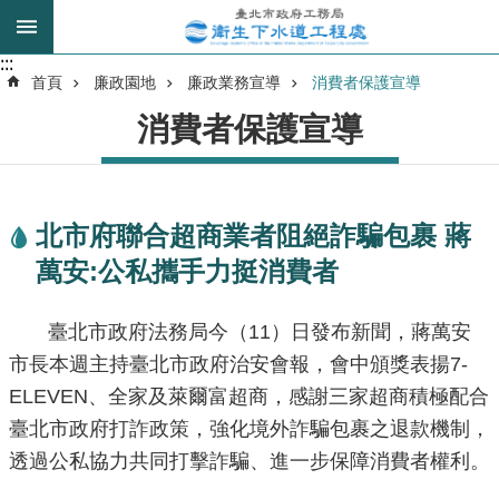
跳到主要內容區塊
:::
:::
進
首頁
廉政園地
廉政業務宣導
消費者保護宣導
階
消費者保護宣導
搜
尋
北市府聯合超商業者阻絕詐騙包裹 蔣
我
萬安:公私攜手力挺消費者
的
身
分
臺北市政府法務局今（11）日發布新聞，蔣萬安
是
市長本週主持臺北市政府治安會報，會中頒獎表揚7-
ELEVEN、全家及萊爾富超商，感謝三家超商積極配合
公
臺北市政府打詐政策，強化境外詐騙包裹之退款機制，
告
訊
透過公私協力共同打擊詐騙、進一步保障消費者權利。
息