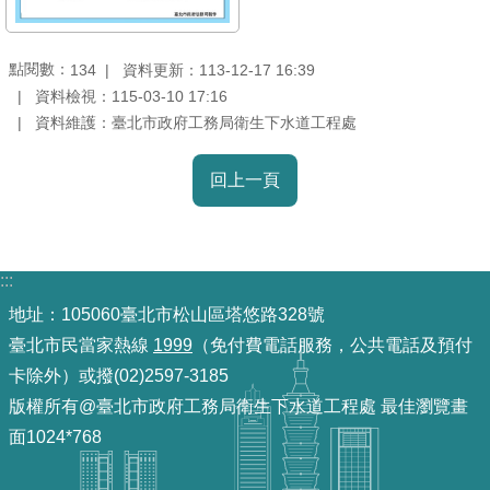
放
宣
點閱數：
資料更新：113-12-17 16:39
134
告
資料檢視：115-03-10 17:16
資料維護：臺北市政府工務局衛生下水道工程處
隱
私
權
回上一頁
及
資
訊
:::
安
全
地址：105060臺北市松山區塔悠路328號
政
臺北市民當家熱線
1999
（免付費電話服務，公共電話及預付
策
卡除外）或撥(02)2597-3185
版權所有@臺北市政府工務局衛生下水道工程處 最佳瀏覽畫
聯
面1024*768
絡
資