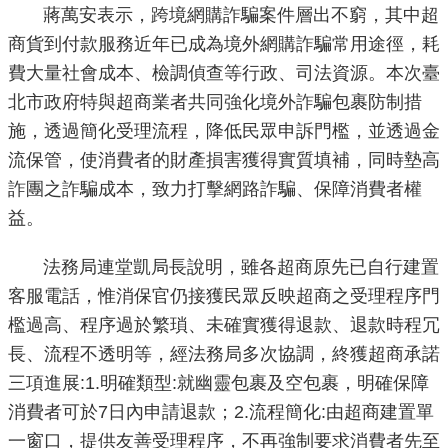
蔣萬安表示，跨境網購詐騙案件層出不窮，其中超
機
商貨到付款服務近年已成為境外網購詐騙常用途徑，耗
關
費大量社會成本、檢調偵查等行政、司法資源。本次臺
介
北市政府特與超商業者共同強化境外詐騙包裹防制措
紹
施，透過簡化受理流程，降低民眾申訴門檻，並透過金
流保管，使消費者的財產損害獲得實質填補，同時墊高
業
詐團之詐騙成本，致力打擊網路詐騙、保障消費者權
務
益。
資
訊
法務局連堂凱局長說明，雖各超商原先已自行建置
客服電話，惟消保官仍接獲民眾反映超商之受理程序門
政
府
檻過高、程序過於繁瑣、未確實獲得退款、退款時程冗
資
長、流程不透明等，經法務局多次協調，終獲超商承諾
訊
三項進展:1.明確類型:就幽靈包裹及空包裹，明確保障
公
消費者可於7日內申請退款；2.流程簡化:由超商建置單
開
一窗口，提供友善受理程序，不再強制要求消費者先至