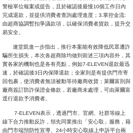
警檢單位報案或提告，且於確認後最慢10個工作日內
重
點
完成退款，並提供消費者查詢處理進度；3.掌控金流:
業
由超商協調暫扣爭議款項，以確保消費者貨款，提升交
務
易安全。
廉
連堂凱進一步指出，推行本案能有效降低民眾遭詐
政
騙所生損失，本次各超商除均做到前述三項內容外，其
園
實各家的機制也是各有亮點，例如7-ELEVEN退款最迅
地
速，於確認後3日內保障退款；全家則是有提供門市寄
回包裹，使消費者無須被動等待廠商收貨；萊爾富則與
為
民
廠商簽訂防詐保證金條款，若廠商未處理，可由萊爾富
服
逕行退款予消費者。
務
7-ELEVEN表示，透過門市、官網、社群等線上
線下合力推動反詐，領先同業推出「安心取」服務，藉
網
站
由門市端預防性宣導、24小時安心取線上申訴平台兩