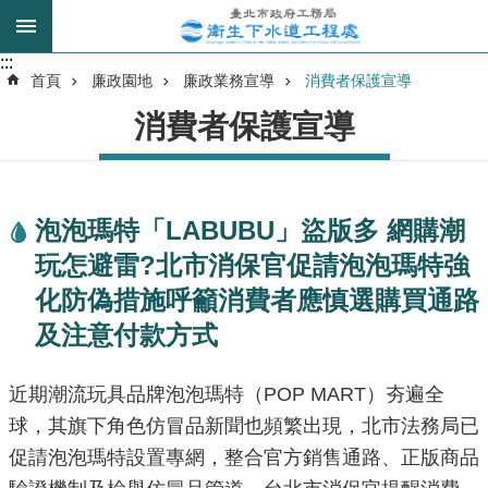
跳到主要內容區塊
:::
:::
進
首頁
廉政園地
廉政業務宣導
消費者保護宣導
階
消費者保護宣導
搜
尋
泡泡瑪特「LABUBU」盜版多 網購潮
我
玩怎避雷?北市消保官促請泡泡瑪特強
的
身
化防偽措施呼籲消費者應慎選購買通路
分
及注意付款方式
是
近期潮流玩具品牌泡泡瑪特（POP MART）夯遍全
公
告
球，其旗下角色仿冒品新聞也頻繁出現，北市法務局已
訊
促請泡泡瑪特設置專網，整合官方銷售通路、正版商品
息