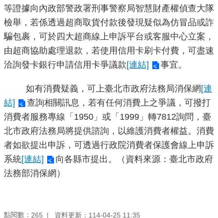
等證據向內政部警政署刑事警察局智慧財產權偵查大隊
雙
檢舉，若係透過超商取貨付款後發現疑似為仿冒品或詐
語
騙包裹，可於四大超商線上申訴平台或客服中心立案，
詞
彙
由超商協助處理退款，若使用信用卡刷卡付費，可盡速
洽詢發卡銀行申請信用卡爭議款
[連結]
事宜。
TAIPEI
PASS
如有消費疑義，可上臺北市政府法務局消保網
[連
臺
結]
查詢相關訊息，若有任何消費上之爭議，可撥打
北
消費者服務專線「1950」或「1999」轉7812詢問，臺
通
北市政府法務局將提供諮詢，以維護消費者權益。消費
者如欲提出申訴，可透過行政院消費者保護會線上申訴
政
府
系統
[連結]
向各縣市提出。（資料來源：臺北市政府
網
法務部消保網）
站
資
料
點閱數：
資料更新：114-04-25 11:35
開
265