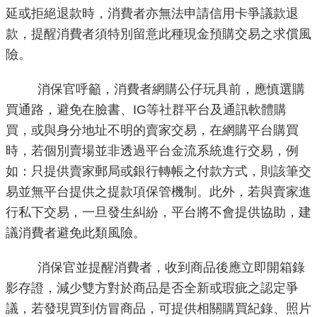
導
延或拒絕退款時，消費者亦無法申請信用卡爭議款退
覽
款，提醒消費者須特別留意此種現金預購交易之求償風
險。
回
首
消保官呼籲，消費者網購公仔玩具前，應慎選購
頁
買通路，避免在臉書、IG等社群平台及通訊軟體購
買，或與身分地址不明的賣家交易，在網購平台購買
English
時，若個別賣場並非透過平台金流系統進行交易，例
常
如：只提供賣家郵局或銀行轉帳之付款方式，則該筆交
見
易並無平台提供之提款項保管機制。此外，若與賣家進
問
行私下交易，一旦發生糾紛，平台將不會提供協助，建
答
議消費者避免此類風險。
陳
消保官並提醒消費者，收到商品後應立即開箱錄
情
系
影存證，減少雙方對於商品是否全新或瑕疵之認定爭
統
議，若發現買到仿冒商品，可提供相關購買紀錄、照片