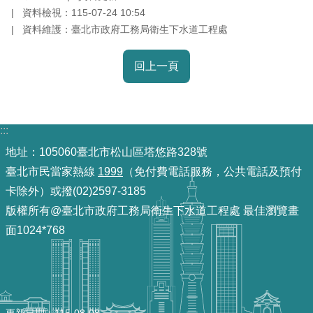
資料檢視：115-07-24 10:54
放
資料維護：臺北市政府工務局衛生下水道工程處
宣
告
回上一頁
隱
私
權
:::
及
資
地址：105060臺北市松山區塔悠路328號
訊
臺北市民當家熱線
1999
（免付費電話服務，公共電話及預付
安
卡除外）或撥(02)2597-3185
全
版權所有@臺北市政府工務局衛生下水道工程處 最佳瀏覽畫
政
面1024*768
策
聯
絡
資