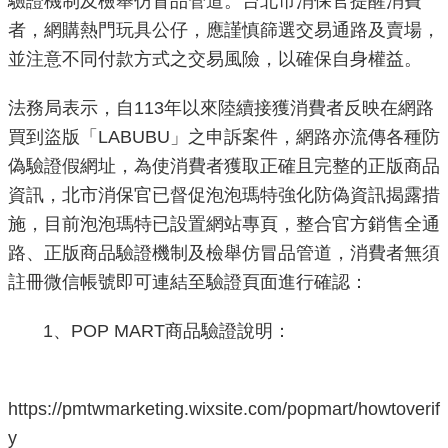
驗證機制及檢舉仿冒品管道。台北市消保官提醒消費
者，網購熱門玩具公仔，應謹慎篩選交易通路及賣場，
機
並注意不同付款方式之交易風險，以確保自身權益。
關
介
法務局表示，自113年以來陸續接獲消費者反映在網路
紹
買到盜版「LABUBU」之申訴案件，網路亦流傳各種防
偽驗證假網址，為使消費者獲取正確且完整的正版商品
業
務
資訊，北市消保官已督促泡泡瑪特強化防偽資訊揭露措
資
施，目前泡泡瑪特已設置網站專頁，整合官方銷售全通
訊
路、正版商品驗證機制及檢舉仿冒品管道，消費者無須
註冊微信帳號即可連結至驗證頁面進行確認：
政
府
1、POP MART商品驗證說明：
資
訊
公
https://pmtwmarketing.wixsite.com/popmart/howtoverif
開
y