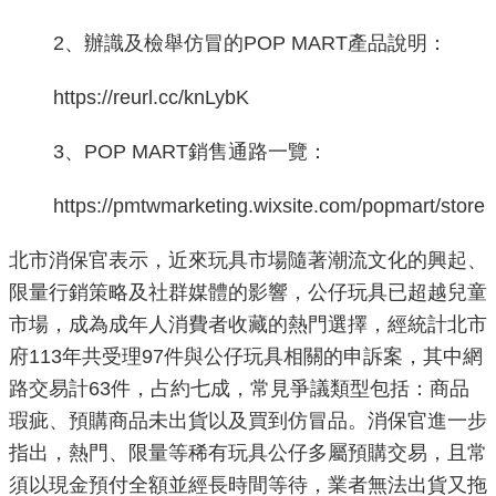
重
2、辦識及檢舉仿冒的POP MART產品說明：
點
業
https://reurl.cc/knLybK
務
3、POP MART銷售通路一覽：
廉
政
https://pmtwmarketing.wixsite.com/popmart/store
園
地
北市消保官表示，近來玩具市場隨著潮流文化的興起、
限量行銷策略及社群媒體的影響，公仔玩具已超越兒童
為
市場，成為成年人消費者收藏的熱門選擇，經統計北市
民
府113年共受理97件與公仔玩具相關的申訴案，其中網
服
務
路交易計63件，占約七成，常見爭議類型包括：商品
瑕疵、預購商品未出貨以及買到仿冒品。消保官進一步
指出，熱門、限量等稀有玩具公仔多屬預購交易，且常
網
須以現金預付全額並經長時間等待，業者無法出貨又拖
站