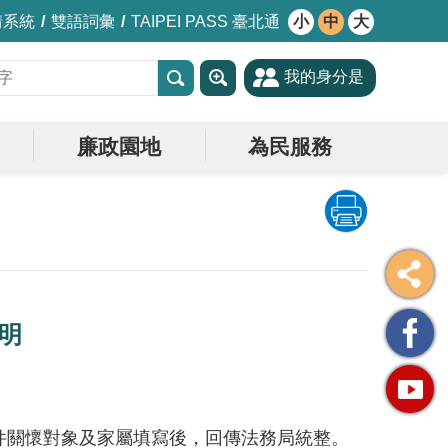
情系統
雙語詞彙
TAIPEI PASS 臺北通
小
中
大
我的身分是
廉政園地
為民服務
明
件關懷對象及家屬填寫後，回傳法務局統整。