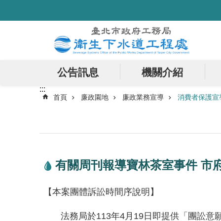
:::
跳到主要內容區塊
公告訊息
機關介紹
:::
首頁
廉政園地
廉政業務宣導
消費者保護宣
有關周刊報導寶林茶室事件 市
【本案團體訴訟時間序說明】
法務局於113年4月19日即提供「團訟意