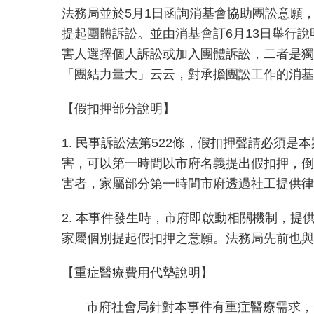
法務局並於5月1日函詢消基會協助團訟意願
提起團體訴訟。並由消基會訂6月13日舉行
害人選擇個人訴訟或加入團體訴訟，二者是獨
「團結力量大」云云，對承擔團訟工作的消基
【假扣押部分說明】
1. 民事訴訟法第522條，假扣押聲請必須
害，可以第一時間以市府名義提出假扣押，倒
害者，家屬部分第一時間市府透過社工提供律
2. 本事件發生時，市府即啟動相關機制，
家屬個別提起假扣押之意願。法務局先前也與
【重症醫療費用代墊說明】
市府社會局針對本事件有重症醫療需求，費