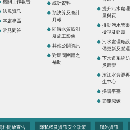
機關工作報告
統計資料
提升污水處理
法規資訊
預決算及會計
量與質
月報
本處專區
推動污水管渠
即時水質監測
常見問答
檢視及延壽
及施工影像
污水處理廠設
其他公開資訊
備更新及營運
對民間團體之
下水道系統防
補助
災應變
濱江水資源再
生中心
採購平臺
節能減碳
資料開放宣告
隱私權及資訊安全政策
聯絡資訊