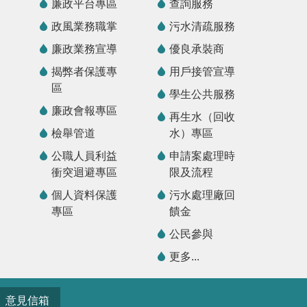
廉政平台專區
查詢服務
政風業務職掌
污水清疏服務
廉政業務宣導
優良承裝商
揭弊者保護專
用戶接管宣導
區
學生公共服務
廉政會報專區
再生水（回收
檢舉管道
水）專區
公職人員利益
申請案處理時
衝突迴避專區
限及流程
個人資料保護
污水處理廠回
專區
饋金
公民參與
更多...
意見信箱