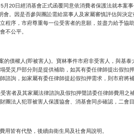
，5月20日經消基會正式函覆同意依消費者保護法就本案事
說明會。因是否參與團訟需給當事人及家屬審慎評估與決
立程序，市府尊重每一位受害者的意願，並盡力給予協
會不公平。
是本案的債權人(即被害人)。寶林事件市府非受害人，與基
塌受災戶部分則是提供補助，如其有委任律師提出假扣
師諮詢，如家屬有委任律師提起假扣押需求，則市府將
提供受害者及其家屬法律諮詢及假扣押聲請委任律師費用之
財團法人犯罪被害人保護協會、消基會同步確認，二會
用皆有代墊，後續由衛生局及社會局說明。