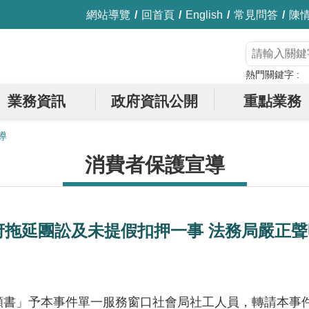
網站導覽
回首頁
English
常見問答
陳
熱門關鍵字
業務資訊
政府資訊公開
重點業務
導
消費者保護宣導
府拖延團訟及未提假扣押一事 法務局嚴正聲
願書」予本事件單一服務窗口社會局社工人員，轉請本事