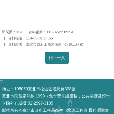
導
覽
回
首
點閱數：
資料更新：113-02-22 09:54
134
頁
資料檢視：114-09-01 14:55
資料維護：臺北市政府工務局衛生下水道工程處
English
回上一頁
常
見
問
答
:::
地址：105060臺北市松山區塔悠路328號
陳
情
臺北市民當家熱線
1999
（免付費電話服務，公共電話及預付
系
卡除外）或撥(02)2597-3185
統
版權所有@臺北市政府工務局衛生下水道工程處 最佳瀏覽畫