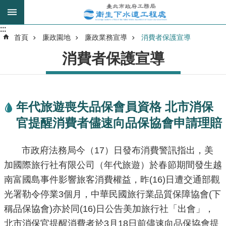
跳到主要內容區塊
:::
:::
進
首頁
廉政園地
廉政業務宣導
消費者保護宣導
階
消費者保護宣導
搜
尋
年代旅遊喪失品保會員資格 北市消保
我
官提醒消費者儘速向品保協會申請理賠
的
身
分
市政府法務局今（17）日發布消費警訊指出，美
是
加國際旅行社有限公司（年代旅遊）於春節期間發生越
南富國島事件影響旅客消費權益，昨(16)日遭交通部觀
公
光署勒令停業3個月，中華民國旅行業品質保障協會(下
告
訊
稱品保協會)亦於同(16)日公告美加旅行社「出會」，
息
北市消保官提醒消費者於3月18日前儘速向品保協會提