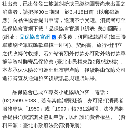
社出會，已出發發生旅遊糾紛或已繳納團費尚未出團之
重
消費者，請把握30日期限，於3月18日前（以郵戳為
點
憑）向品保協會提出申請，逾期不予受理。消費者可至
業
務
品保協會官網下載「品保協會官網申訴表_美加國際」
(網址：
品保協會官網
填妥後，併同繳款證明(如三聯
廉
單或刷卡單或匯款單擇一即可)、契約書、旅行社開立
政
之代收轉付收據、若外站有額外付款亦可附外站付款單
園
據等資料郵寄品保協會 (臺北市民權東路2段9號5樓)，
地
本案承保保險公司為旺旺友聯產險，後續將由保險公司
進行審查及通知旅客後續訊息與理賠結果。
為
民
品保協會已成立專案小組協助旅客，電話：
服
務
(02)2599-5088，若有其他消費疑義，亦可撥打消費者
服務專線「1950」或「1999」轉7812詢問，法務局將
會提供消費諮詢及協助申訴，以維護消費者權益。（資
網
站
料來源：臺北市政府法務部消保網）