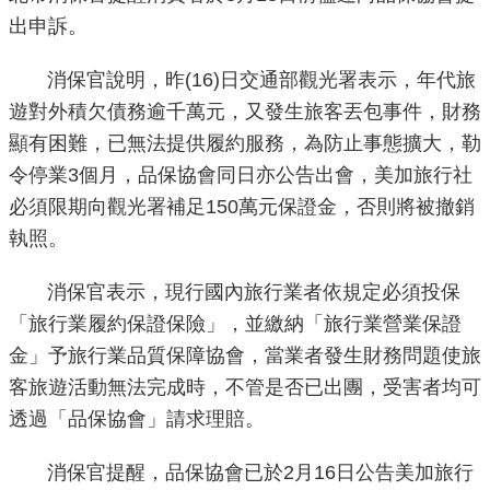
出申訴。
機
關
消保官說明，昨(16)日交通部觀光署表示，年代旅
介
遊對外積欠債務逾千萬元，又發生旅客丟包事件，財務
紹
顯有困難，已無法提供履約服務，為防止事態擴大，勒
令停業3個月，品保協會同日亦公告出會，美加旅行社
業
必須限期向觀光署補足150萬元保證金，否則將被撤銷
務
執照。
資
訊
消保官表示，現行國內旅行業者依規定必須投保
「旅行業履約保證保險」，並繳納「旅行業營業保證
政
府
金」予旅行業品質保障協會，當業者發生財務問題使旅
資
客旅遊活動無法完成時，不管是否已出團，受害者均可
訊
透過「品保協會」請求理賠。
公
開
消保官提醒，品保協會已於2月16日公告美加旅行