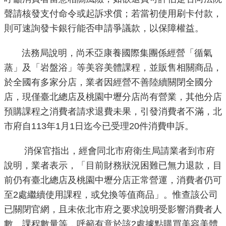
聲請核發支付命令或起訴求償；若當初使用刷卡付款，
機
則可速詢發卡銀行能否申請爭議款，以保障權益。
關
介
法務局說明，尚禾亞康養國際集團係經營「循氣
紹
蒸」及「岩盤浴」等美容美體課程，並販售相關商品，
於全國有多家分店，業者因經營不善陸續關閉全國分
業
店，現僅臺北總店及桃園中壢分店尚有營業，其他分店
務
資
預購課程之消費者請求退費未果，引發消費者不滿，北
訊
市府自113年1月1日迄今已受理20件消費申訴。
政
消保官指出，經會同北市府衛生局請業者到市府
府
說明，業者表示，「目前財務狀況困難已無力退款，目
資
前仍有臺北總店及桃園中壢分店正常營運，消費者仍可
訊
至2處繼續使用課程，或兌換等值商品」。惟查該公司
公
已關閉官網，且未依北市府之要求說明受影響消費者人
開
數、課程數量等，呼籲有意於該2處據點購買美容美體