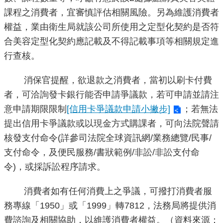
重
課程之消費者，宜審慎評估相關風險。另為維護消費者
點
權益，業由衛生局就該公司所使用之定型化契約是否符
業
合美容定型化契約應記載及不得記載事項等相關規定進
務
行查核。
廉
消保官提醒，欲退款之消費者，當初以刷卡付費
政
者，可洽詢發卡銀行能否申請爭議款，若可申請並請注
園
意申請期限限制
[信用卡爭議款申請小撇步]
；若無法
地
提出信用卡爭議款或以現金方式購課者，可向法院聲請
核發支付命令(詳參司法院全球資訊網/業務總覽/民事/
為
民
支付命令，及便民服務/書狀範例/非訟/非訟支付命
服
令)，或採訴訟程序請求。
務
消費者如有任何消費上之爭議，可撥打消費者服
務專線「1950」或「1999」轉7812，法務局將提供消
網
站
費諮詢及相關協助，以維護消費者權益。（資料來源：