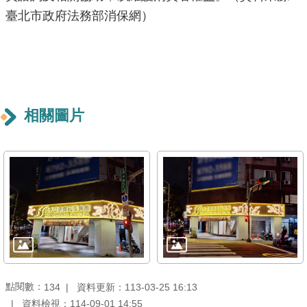
導
臺北市政府法務部消保網）
覽
回
首
頁
相關圖片
English
常
見
問
答
陳
情
系
點閱數：
資料更新：113-03-25 16:13
134
統
資料檢視：114-09-01 14:55