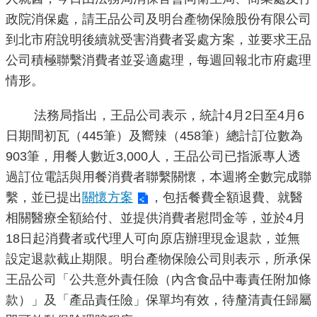
政院消保處，請王品公司及明台產物保險股份有限公司
機
到北市府說明後續就受害消費者妥處方案，並要求王品
關
公司積極聯繫消費者並妥適處理，每週回報北市府處理
介
情形。
紹
法務局指出，王品公司表示，統計4月2日至4月6
業
日期間初瓦（445筆）及嚮辣（458筆）總計訂位數為
務
資
903筆，用餐人數近3,000人，王品公司已指派專人透
訊
過訂位電話與用餐消費者聯繫關懷，本週將全數完成聯
繫，並已提出
關懷方案
，包括餐費全額退費、就醫
政
相關醫療全額給付、並提供消費者慰問金等，並於4月
府
18日起消費者或代理人可向原店辦理現金退款，並無
資
設定退款截止期限。明台產物保險公司則表示，所承保
訊
公
王品公司「公共意外責任險（內含食品中毒責任附加條
開
款）」及「產品責任險」保單均有效，待釐清責任歸屬