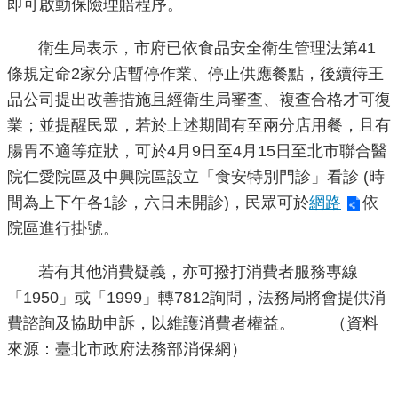
即可啟動保險理賠程序。
重
點
衛生局表示，市府已依食品安全衛生管理法第41
業
條規定命2家分店暫停作業、停止供應餐點，後續待王
務
品公司提出改善措施且經衛生局審查、複查合格才可復
業；並提醒民眾，若於上述期間有至兩分店用餐，且有
廉
腸胃不適等症狀，可於4月9日至4月15日至北市聯合醫
政
院仁愛院區及中興院區設立「食安特別門診」看診 (時
園
地
間為上下午各1診，六日未開診)，民眾可於
網路
依
院區進行掛號。
為
民
若有其他消費疑義，亦可撥打消費者服務專線
服
「1950」或「1999」轉7812詢問，法務局將會提供消
務
費諮詢及協助申訴，以維護消費者權益。 （資料
來源：臺北市政府法務部消保網）
網
站