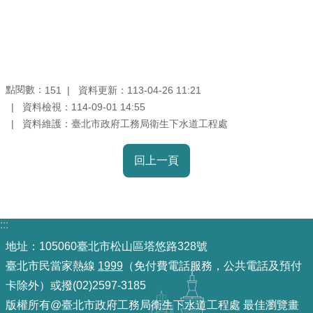
導
覽
回
首
點閱數：
資料更新：113-04-26 11:21
151
頁
資料檢視：114-09-01 14:55
資料維護：臺北市政府工務局衛生下水道工程處
English
回上一頁
常
見
問
答
:::
陳
地址：105060臺北市松山區塔悠路328號
情
臺北市民當家熱線
1999
（免付費電話服務，公共電話及預付
系
卡除外）或撥(02)2597-3185
統
版權所有@臺北市政府工務局衛生下水道工程處 最佳瀏覽畫