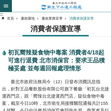
跳到主要內容區塊
:::
:::
進
首頁
廉政園地
廉政業務宣導
消費者保護宣導
階
消費者保護宣導
搜
尋
初瓦嚮辣疑食物中毒案 消費者4/18起
我
可進行退費 北市消保官：要求王品積
的
身
極妥處 並每週回報處理情形
分
是
臺北市政府法務局今（12）日發布消費訊息指
出，針對王品餐飲股份有限公司旗下餐廳「初瓦台北捷
公
運西門店」跟「嚮辣台北捷運西門店」疑似食物中毒
告
訊
案，截至今日10時，北市衛生局接獲醫院通報共計155
息
人就醫，今日由法務局消保官會同衛生局、商業處及行