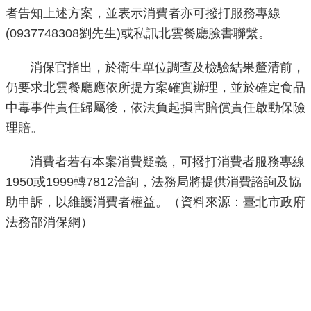
者告知上述方案，並表示消費者亦可撥打服務專線
重
(0937748308劉先生)或私訊北雲餐廳臉書聯繫。
點
業
務
消保官指出，於衛生單位調查及檢驗結果釐清前，
仍要求北雲餐廳應依所提方案確實辦理，並於確定食品
廉
中毒事件責任歸屬後，依法負起損害賠償責任啟動保險
政
理賠。
園
地
消費者若有本案消費疑義，可撥打消費者服務專線
1950或1999轉7812洽詢，法務局將提供消費諮詢及協
為
助申訴，以維護消費者權益。（資料來源：臺北市政府
民
法務部消保網）
服
務
網
站