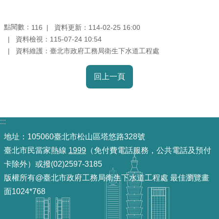
導
覽
點閱數：
資料更新：114-02-25 16:00
116
資料檢視：115-07-24 10:54
回
資料維護：臺北市政府工務局衛生下水道工程處
首
頁
回上一頁
English
常
:::
見
問
地址：105060臺北市松山區塔悠路328號
答
臺北市民當家熱線
1999
（免付費電話服務，公共電話及預付
卡除外）或撥(02)2597-3185
陳
版權所有@臺北市政府工務局衛生下水道工程處 最佳瀏覽畫
情
面1024*768
系
統