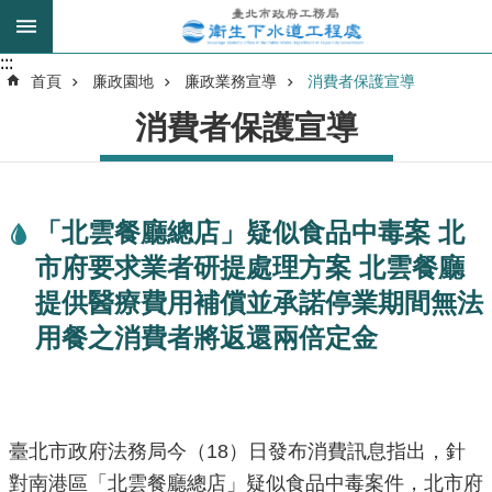
跳到主要內容區塊
:::
:::
進
首頁
廉政園地
廉政業務宣導
消費者保護宣導
階
消費者保護宣導
搜
尋
「北雲餐廳總店」疑似食品中毒案 北
我
市府要求業者研提處理方案 北雲餐廳
的
身
提供醫療費用補償並承諾停業期間無法
分
用餐之消費者將返還兩倍定金
是
公
告
臺北市政府法務局今（18）日發布消費訊息指出，針
訊
息
對南港區「北雲餐廳總店」疑似食品中毒案件，北市府