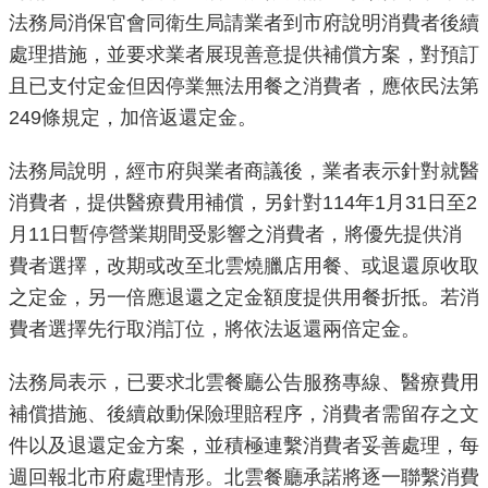
法務局消保官會同衛生局請業者到市府說明消費者後續
機
處理措施，並要求業者展現善意提供補償方案，對預訂
關
且已支付定金但因停業無法用餐之消費者，應依民法第
介
249條規定，加倍返還定金。
紹
法務局說明，經市府與業者商議後，業者表示針對就醫
業
消費者，提供醫療費用補償，另針對114年1月31日至2
務
月11日暫停營業期間受影響之消費者，將優先提供消
資
訊
費者選擇，改期或改至北雲燒臘店用餐、或退還原收取
之定金，另一倍應退還之定金額度提供用餐折抵。若消
政
費者選擇先行取消訂位，將依法返還兩倍定金。
府
資
法務局表示，已要求北雲餐廳公告服務專線、醫療費用
訊
補償措施、後續啟動保險理賠程序，消費者需留存之文
公
件以及退還定金方案，並積極連繫消費者妥善處理，每
開
週回報北市府處理情形。北雲餐廳承諾將逐一聯繫消費