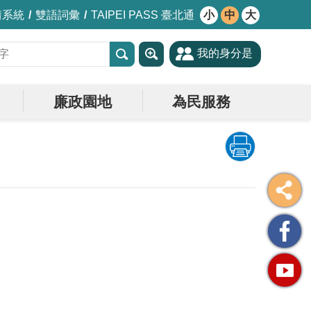
情系統
雙語詞彙
TAIPEI PASS 臺北通
小
中
大
我的身分是
廉政園地
為民服務