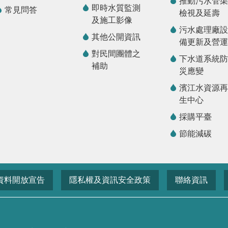
推動污水管渠
即時水質監測
常見問答
檢視及延壽
及施工影像
污水處理廠設
其他公開資訊
備更新及營運
對民間團體之
下水道系統防
補助
災應變
濱江水資源再
生中心
採購平臺
節能減碳
資料開放宣告
隱私權及資訊安全政策
聯絡資訊