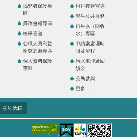
揭弊者保護專
用戶接管宣導
區
學生公共服務
廉政會報專區
再生水（回收
檢舉管道
水）專區
公職人員利益
申請案處理時
衝突迴避專區
限及流程
個人資料保護
污水處理廠回
專區
饋金
公民參與
更多...
意見信箱