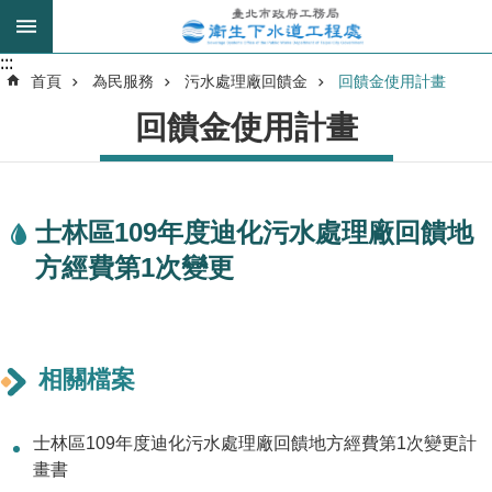
跳到主要內容區塊
:::
:::
進
首頁
為民服務
污水處理廠回饋金
回饋金使用計畫
階
回饋金使用計畫
搜
尋
士林區109年度迪化污水處理廠回饋地
我
方經費第1次變更
的
身
分
是
相關檔案
公
告
士林區109年度迪化污水處理廠回饋地方經費第1次變更計
訊
畫書
息