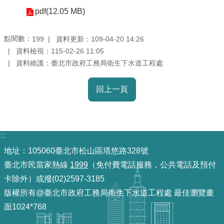
pdf(12.05 MB)
機
關
點閱數：
資料更新：109-04-20 14:26
199
介
資料檢視：115-02-26 11:05
紹
資料維護：臺北市政府工務局衛生下水道工程處
業
回上一頁
務
資
訊
:::
政
地址：105060臺北市松山區塔悠路328號
府
臺北市民當家熱線
1999
（免付費電話服務，公共電話及預付
資
卡除外）或撥(02)2597-3185
訊
版權所有@臺北市政府工務局衛生下水道工程處 最佳瀏覽畫
公
面1024*768
開