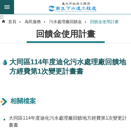
跳到主要內容區塊
:::
:::
進
首頁
為民服務
污水處理廠回饋金
回饋金使用計畫
階
回饋金使用計畫
搜
尋
大同區114年度迪化污水處理廠回饋地
我
方經費第1次變更計畫書
的
身
分
是
相關檔案
公
告
大同區114年度迪化污水處理廠回饋地方經費第1次變更計
訊
畫書
息