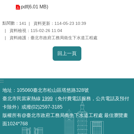
pdf(6.01 MB)
機
關
點閱數：
資料更新：114-05-23 10:39
141
介
資料檢視：115-02-26 11:04
紹
資料維護：臺北市政府工務局衛生下水道工程處
業
回上一頁
務
資
訊
:::
政
地址：105060臺北市松山區塔悠路328號
府
臺北市民當家熱線
1999
（免付費電話服務，公共電話及預付
資
卡除外）或撥(02)2597-3185
訊
版權所有@臺北市政府工務局衛生下水道工程處 最佳瀏覽畫
公
面1024*768
開