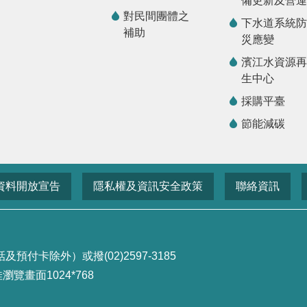
備更新及營運
對民間團體之
下水道系統防
補助
災應變
濱江水資源再
生中心
採購平臺
節能減碳
資料開放宣告
隱私權及資訊安全政策
聯絡資訊
付卡除外）或撥(02)2597-3185
畫面1024*768