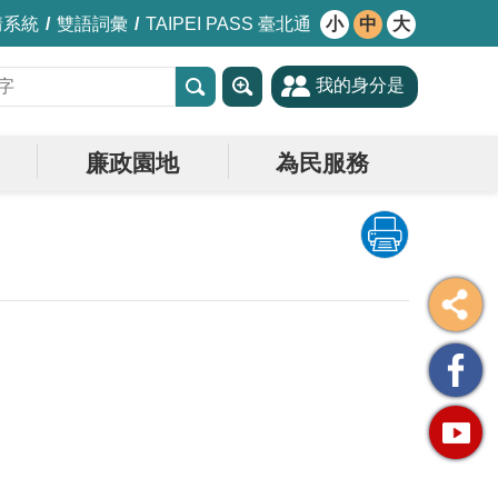
情系統
雙語詞彙
TAIPEI PASS 臺北通
小
中
大
我的身分是
廉政園地
為民服務