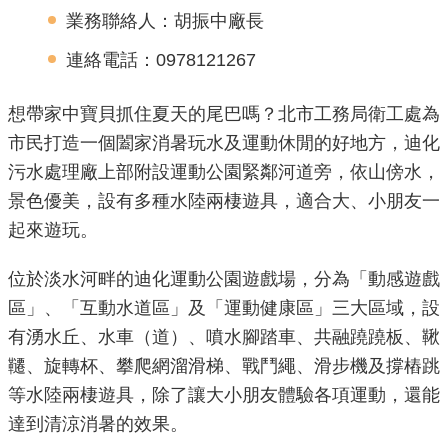
業務聯絡人：胡振中廠長
機
連絡電話：0978121267
關
介
想帶家中寶貝抓住夏天的尾巴嗎？北市工務局衛工處為
紹
市民打造一個闔家消暑玩水及運動休閒的好地方，迪化
業
污水處理廠上部附設運動公園緊鄰河道旁，依山傍水，
務
景色優美，設有多種水陸兩棲遊具，適合大、小朋友一
資
起來遊玩。
訊
位於淡水河畔的迪化運動公園遊戲場，分為「動感遊戲
政
區」、「互動水道區」及「運動健康區」三大區域，設
府
有湧水丘、水車（道）、噴水腳踏車、共融蹺蹺板、鞦
資
韆、旋轉杯、攀爬網溜滑梯、戰鬥繩、滑步機及撐樁跳
訊
公
等水陸兩棲遊具，除了讓大小朋友體驗各項運動，還能
開
達到清涼消暑的效果。