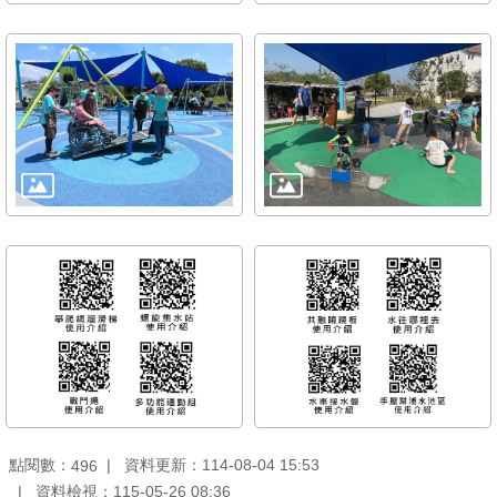
雙
語
詞
彙
TAIPEI
PASS
臺
北
通
政
府
網
站
資
料
點閱數：
資料更新：114-08-04 15:53
496
開
資料檢視：115-05-26 08:36