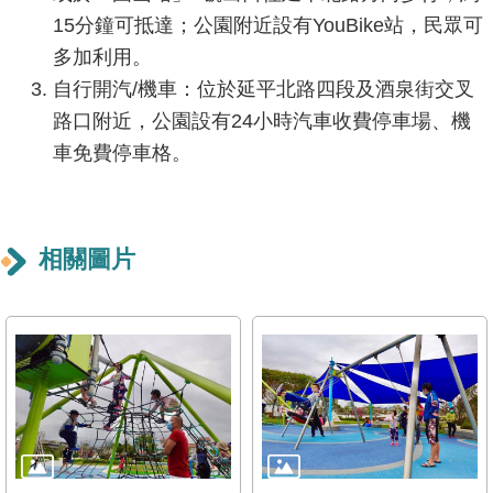
導
15分鐘可抵達；公園附近設有YouBike站，民眾可
覽
多加利用。
自行開汽/機車：位於延平北路四段及酒泉街交叉
回
路口附近，公園設有24小時汽車收費停車場、機
首
頁
車免費停車格。
English
相關圖片
常
見
問
答
陳
情
系
統