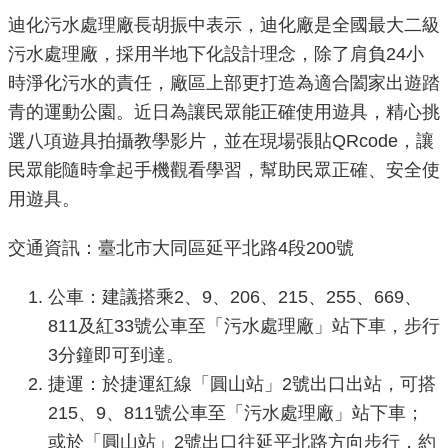
重
迪化污水處理廠長胡振中表示，迪化廠是全國最大二級
點
污水處理廠，採用半地下化設計理念，除了肩負24小
業
時淨化污水的責任，廠區上部更打造為適合闔家出遊踏
務
青的運動公園。近日為讓民眾能正確使用遊具，精心挑
選八項遊具拍攝教學影片，並在現場張貼QRcode，讓
廉
民眾能隨時拿起手機觀看學習，幫助民眾正確、安全使
政
用遊具。
園
地
交通資訊：臺北市大同區延平北路4段200號
為
公車：建議搭乘2、9、206、215、255、669、
民
811及紅33號公車至「污水處理廠」站下車，步行
服
務
3分鐘即可到達。
捷運：於捷運紅線「圓山站」2號出口出站，可搭
215、9、811號公車至「污水處理廠」站下車；
網
站
或於「圓山站」2號出口往延平北路方向步行，約