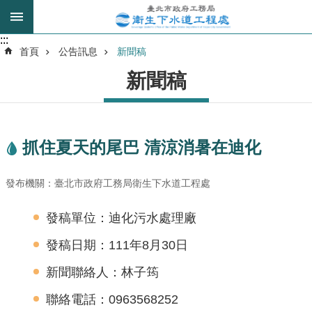
跳到主要內容區塊
:::
:::
進
首頁
公告訊息
新聞稿
階
新聞稿
搜
尋
抓住夏天的尾巴 清涼消暑在迪化
我
的
發布機關：臺北市政府工務局衛生下水道工程處
身
分
是
發稿單位：迪化污水處理廠
發稿日期：111年8月30日
公
告
新聞聯絡人：林子筠
訊
聯絡電話：0963568252
息