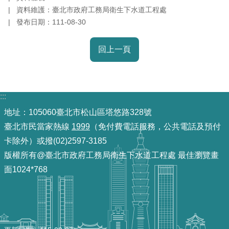
放
資料維護：臺北市政府工務局衛生下水道工程處
宣
發布日期：111-08-30
告
回上一頁
隱
私
權
及
:::
資
地址：105060臺北市松山區塔悠路328號
訊
臺北市民當家熱線
1999
（免付費電話服務，公共電話及預付
安
卡除外）或撥(02)2597-3185
全
版權所有@臺北市政府工務局衛生下水道工程處 最佳瀏覽畫
政
面1024*768
策
聯
絡
資