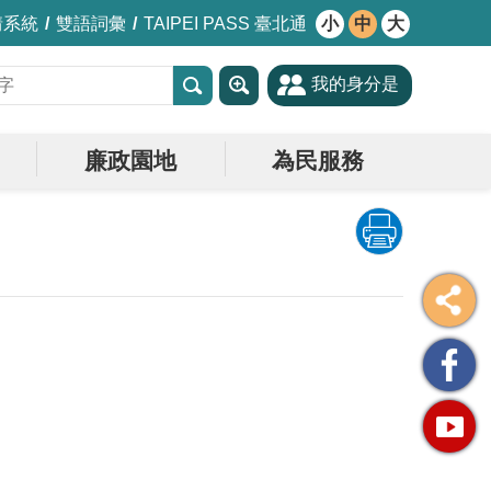
情系統
雙語詞彙
TAIPEI PASS 臺北通
小
中
大
我的身分是
廉政園地
為民服務