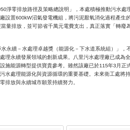
050淨零排放路徑及策略總說明」，本處積極推動污水處
廠設置600kW沼氣發電機組，將污泥厭氧消化過程產生
氧化碳當量排放，並可節省千萬元電費支出，真正落實「轉
6淨水永續－水處理卓越獎（能源化－下水道系統組）」，
處理永續發展領域的創新成果。八里污水處理廠已成為
設施能源轉型提供寶貴參考。雖然該廠已於115年3月正
污水處理能源化與資源循環的重要基礎。未來衛工處將
零排放與永續城市願景持續努力。