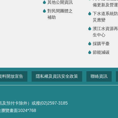
其他公開資訊
備更新及營運
對民間團體之
下水道系統防
補助
災應變
濱江水資源再
生中心
採購平臺
節能減碳
資料開放宣告
隱私權及資訊安全政策
聯絡資訊
付卡除外）或撥(02)2597-3185
畫面1024*768