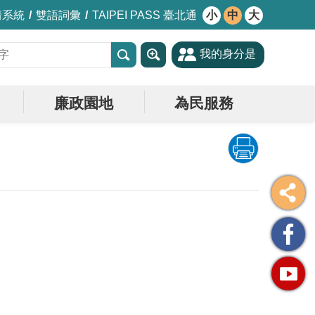
情系統
雙語詞彙
TAIPEI PASS 臺北通
小
中
大
我的身分是
廉政園地
為民服務