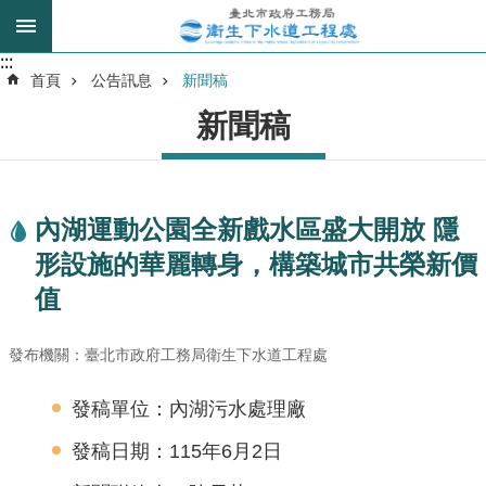
跳到主要內容區塊
:::
:::
進
首頁
公告訊息
新聞稿
階
新聞稿
搜
尋
內湖運動公園全新戲水區盛大開放 隱
我
形設施的華麗轉身，構築城市共榮新價
的
身
值
分
是
發布機關：臺北市政府工務局衛生下水道工程處
公
發稿單位：內湖污水處理廠
告
訊
發稿日期：115年6月2日
息