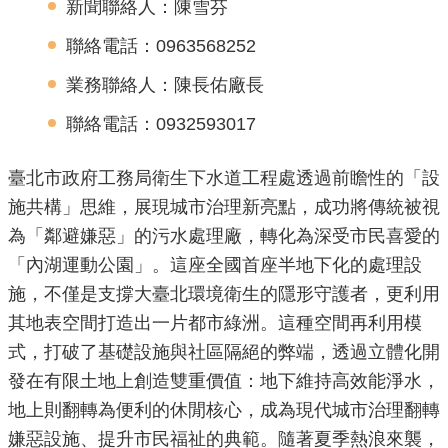
新聞聯絡人：陳雪芬
機
聯絡電話：0963568252
關
業務聯絡人：陳長佑廠長
介
紹
聯絡電話：0932593017
業
臺北市政府工務局衛生下水道工程處透過前瞻性的「設
務
施共構」思維，展現城市治理新亮點，成功將傳統被視
資
為「鄰避嫌惡」的污水處理廠，轉化為深受市民喜愛的
訊
「內湖運動公園」。這座全國首座半地下化的處理設
施，不僅是支撐大臺北環境衛生的隱形守護者，更利用
政
府
其地表空間打造出一片都市綠洲。這種空間再利用模
資
式，打破了基礎設施與社區隔絕的弊端，透過立體化開
訊
發在有限土地上創造雙重價值：地下維持高效能淨水，
公
地上則翻轉為便利的休閒核心，成為現代城市治理翻轉
開
嫌惡設施、提升市民福祉的典範。隨著夏季熱浪來襲，