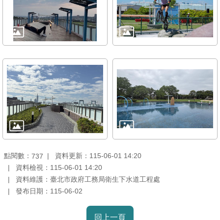
放
宣
告
隱
私
權
及
資
訊
安
全
政
點閱數：
資料更新：115-06-01 14:20
737
策
資料檢視：115-06-01 14:20
資料維護：臺北市政府工務局衛生下水道工程處
聯
發布日期：115-06-02
絡
資
回上一頁