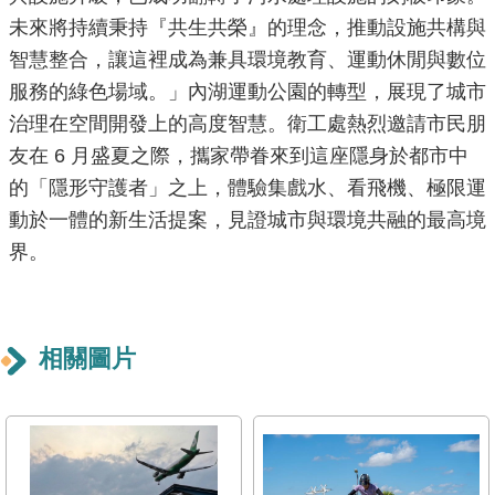
未來將持續秉持『共生共榮』的理念，推動設施共構與
雙
語
智慧整合，讓這裡成為兼具環境教育、運動休閒與數位
詞
服務的綠色場域。」內湖運動公園的轉型，展現了城市
彙
治理在空間開發上的高度智慧。衛工處熱烈邀請市民朋
友在 6 月盛夏之際，攜家帶眷來到這座隱身於都市中
TAIPEI
的「隱形守護者」之上，體驗集戲水、看飛機、極限運
PASS
臺
動於一體的新生活提案，見證城市與環境共融的最高境
北
界。
通
政
相關圖片
府
網
站
資
料
開