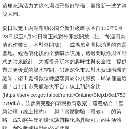
這座充滿活力的綠色場域已做好準備，迎接新一波的清
重
點
涼人潮。
業
務
夏日限定！內湖運動公園全新升級戲水區自115年5月
28日起至9月30日將正式對外開放開放（註：每週四為
廉
清池作業日，不對外開放），成為孩童暑期消暑的首選
政
聖地。經過優化後的全新噴水設施，透過間歇性與互動
園
式的噴泉設計，大幅提升玩水的趣味性與安全性，提供
地
市民更優質的親水空間。另為深化市民對水資源循環的
認知，衛工處將數位轉型落實於公共服務，民眾僅需透
為
過「台北市市民服務大平台」線上預約參訪
民
服
(https://service.gov.taipei/rental/OnLine/Step1/6e1753
務
279df5)，並參與完整的環境教育教案，這種結合「智
慧治理（線上預約）」與「實體體驗（環教）」的策
網
略，成功將生硬的環保議題轉化為具吸引力的生活體
站
驗，創造數據驅動的公眾參與。