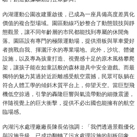
導
覽
內湖運動公園改建重啟後，已成為一座具備高度差異化
價值的複合型場域。園區動線巧妙整合了動態競技與靜
回
態觀景，讓不同年齡層的市民都能找到專屬的休閒角
首
落。園區設有專門的極限運動場，提供滑板與單車愛好
頁
者挑戰自我、揮灑汗水的專業場地。此外，沙坑、體健
English
設施，以及專為孩童打造、視覺感十足的原木風格攀爬
架，讓孩子能在如童話般的森林遊具中安全遊戲。而最
常
獨特的魅力莫過於近距離感受航空震撼，民眾可臥躺在
見
符合人體工學的傾斜木質平台上，仰望天空。當巨型飛
問
答
機低空掠過，引擎的轟隆巨響與氣流帶動的細微震盪，
伴隨視覺上的巨大衝擊，提供不必出國也能擁有的航空
陳
臨場感。
情
系
內湖污水處理廠廠長陳長佑強調：「我們透過景觀優化
統
與設施升級，已成功翻轉了污水處理設施的刻板印象。