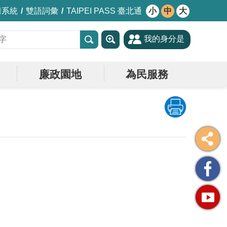
情系統
雙語詞彙
TAIPEI PASS 臺北通
小
中
大
我的身分是
廉政園地
為民服務