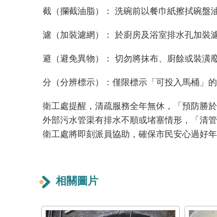
截（攔截油脂）： 洗碗前以餐巾紙擦拭碗盤
濾（加裝濾網）： 於廚房及浴室排水孔加裝
避（避免異物）： 切勿將抹布、廚餘或裝潢
分（分辨標示）：僅限標示「可投入馬桶」的
衛工處提醒，清疏服務全年無休，「預防勝於
外部污水管渠有排水不順或堵塞情形，「清管達人」服
衛工處將即刻派員協助，確保市民安心過好年
相關圖片