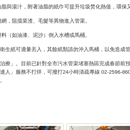
油脂與湯汁，附著油脂的紙巾可提升垃圾焚化熱值，環保
濾網，阻擋菜渣、毛髮等異物進入管渠。
廢料（如油漆、泥沙）倒入水槽或馬桶。
衛生紙可適量丟入，其餘紙類請勿沖入馬桶，以免造成
治療」。目前已針對全市污水管渠堵塞熱區完成春節前
務不打烊，可撥打24小時清疏專線 02-2596-8603、0
。