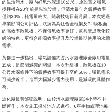
的生活污水，廠內好氧池深達10公尺，原設置之曝氣
重
攪拌機在20年前是先進設備，但清水最佳之氧傳效率
點
僅約30%，耗電量較大。隨著技術日新月異，本次經過
業
專業顧問公司評估，汰換為具鈦合金框架及PU膜板面
務
的高效率散氣板，不僅傳氧效率更好，兼具衰退老化較
廉
緩的特色，更符合能源效率提升及設備長期使用的永續
政
需求。
園
地
黃群進一步指出，曝氣設備約占污水處理廠全廠用電量
五成，是節能減碳的關鍵。本次升級後，散氣板在10
為
公尺水深條件下的氧傳效率可提升至約50%，曝氣需求
民
可減少近半，進而大幅減少電力使用，是減碳的具體作
服
為。
務
迪化廠長黃邰聰說明，由於污水處理廠需24小時不中
網
斷運作，本次施工採分池方式進行。6座生物處理池每
站