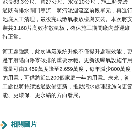
池長63.3公尺、寬27公尺、水深10公尺，施工時先透
導
過既有排水閘門導流，將污泥迴流至前段單元，再進行
覽
池底人工清理，最後完成散氣板放樣與安裝。本次將安
回
裝共3,168片高效率散氣板，確保施工期間廠內營運維
首
持正常。
頁
衛工處強調，此次曝氣系統升級不僅提升處理效能，更
English
是市府邁向淨零碳排的重要示範。更新後曝氣設施年用
電量可由3,459萬度降至2,659萬度，每年減少800萬度
常
見
的用電，可供將近2,200個家庭一年的用電。未來，衛
問
工處也將持續透過設備更新，推動污水處理設施向更節
答
能、更環保、更永續的方向發展。
陳
情
系
相關圖片
統