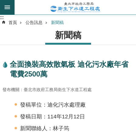
跳到主要內容區塊
:::
:::
進
首頁
公告訊息
新聞稿
階
新聞稿
搜
尋
全面換裝高效散氣板 迪化污水廠年省
我
電費2500萬
的
身
分
發布機關：臺北市政府工務局衛生下水道工程處
是
發稿單位：迪化污水處理廠
公
發稿日期：114年12月12日
告
訊
新聞聯絡人：林子筠
息