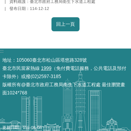
資料維護：臺北市政府工務局衛生下水道工程處
放
發布日期：114-12-12
宣
告
回上一頁
隱
私
權
:::
及
地址：105060臺北市松山區塔悠路328號
資
臺北市民當家熱線
1999
（免付費電話服務，公共電話及預付
訊
安
卡除外）或撥(02)2597-3185
全
版權所有@臺北市政府工務局衛生下水道工程處 最佳瀏覽畫
政
面1024*768
策
聯
絡
資
更新日期
115-08-08