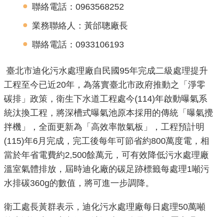
聯絡電話：0963568252
機
業務聯絡人：黃邰聰廠長
關
介
聯絡電話：0933106193
紹
臺北市迪化污水處理廠自民國95年完成二級處理提升
業
工程至今已近20年，為落實臺北市政府推動之「淨零
務
碳排」政策，衛生下水道工程處今(114)年啟動曝氣系
資
統汰換工程，將深槽式曝氣池原本採用的傳統「曝氣攪
訊
拌機」，全面更新為「高效率散氣板」，工程預計明
(115)年6月完成，完工後每年可節省約800萬度電，相
政
當於年省電費約2,500餘萬元，可有效降低污水處理廠
府
資
溫室氣體排放，屆時迪化廠的碳足跡標籤每處理1噸污
訊
水排碳360g的數值，將可進一步調降。
公
開
衛工處長黃群表示，迪化污水處理廠每日處理50萬噸