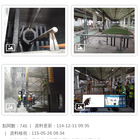
雙
語
詞
彙
TAIPEI
PASS
臺
北
通
政
府
網
站
資
點閱數：
資料更新：114-12-11 09:35
745
料
資料檢視：115-05-26 08:34
開