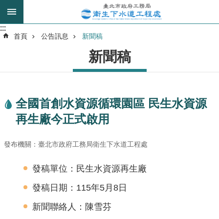
跳到主要內容區塊
:::
:::
進
首頁
公告訊息
新聞稿
階
新聞稿
搜
尋
全國首創水資源循環園區 民生水資源
我
再生廠今正式啟用
的
身
分
發布機關：臺北市政府工務局衛生下水道工程處
是
發稿單位：民生水資源再生廠
公
發稿日期：115年5月8日
告
訊
新聞聯絡人：陳雪芬
息