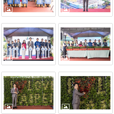
雙
語
詞
彙
TAIPEI
PASS
臺
北
通
政
府
網
站
資
料
開