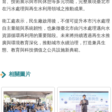
育、技術展示與市民休憩等多元功能，完整展現臺北市
導
在污水處理與再生水利用領域之推動成果。
覽
衛工處表示，民生廠啟用後，不僅可提升本市污水處理
回
首
自主量能與系統韌性，也象徵臺北市由污水處理邁向水
頁
資源循環再利用的重要階段。未來將持續透過再生水推
廣與環境教育深化，推動城市永續治理，打造兼具生
English
態、教育與科技價值之公共設施新典範。
常
見
問
相關圖片
答
陳
情
系
統