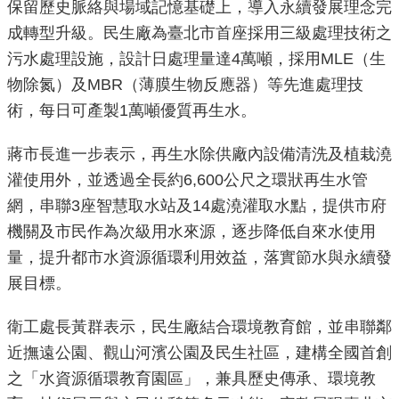
保留歷史脈絡與場域記憶基礎上，導入永續發展理念完
重
成轉型升級。民生廠為臺北市首座採用三級處理技術之
點
污水處理設施，設計日處理量達4萬噸，採用MLE（生
業
物除氮）及MBR（薄膜生物反應器）等先進處理技
務
術，每日可產製1萬噸優質再生水。
廉
蔣市長進一步表示，再生水除供廠內設備清洗及植栽澆
政
園
灌使用外，並透過全長約6,600公尺之環狀再生水管
地
網，串聯3座智慧取水站及14處澆灌取水點，提供市府
機關及市民作為次級用水來源，逐步降低自來水使用
為
量，提升都市水資源循環利用效益，落實節水與永續發
民
展目標。
服
務
衛工處長黃群表示，民生廠結合環境教育館，並串聯鄰
近撫遠公園、觀山河濱公園及民生社區，建構全國首創
網
之「水資源循環教育園區」，兼具歷史傳承、環境教
站