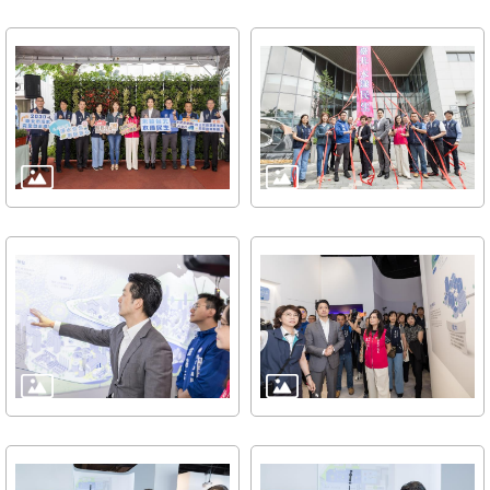
放
宣
告
隱
私
權
及
資
訊
安
全
政
策
聯
絡
資