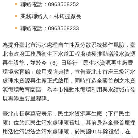
聯絡電話：0963568252
機
業務聯絡人：林筠捷廠長
關
介
聯絡電話：0963568233
紹
為提升臺北市污水處理自主性及分散系統操作風險，臺
業
北市政府工務局衛生下水道工程處積極推動增設水資源
務
再生設施，並於今（8）日舉行「民生水資源再生廠暨
資
環境教育館」啟用揭牌典禮，宣告臺北市首座三級污水
訊
處理水資源再生廠正式啟用，同時打造全國首創之水資
源循環教育園區，為本市推動水循環利用與永續城市發
政
展再添重要里程碑。
府
資
臺北市長蔣萬安表示，民生水資源再生廠（下稱民生
訊
公
廠）位於原民生污水處理廠舊址，其前身為全臺首座採
開
用活性污泥法之污水處理廠，於民國91年除役後，在