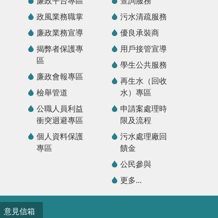
廉政平台專區
查詢服務
政風業務職掌
污水清疏服務
廉政業務宣導
優良承裝商
揭弊者保護專
用戶接管宣導
區
學生公共服務
廉政會報專區
再生水（回收
檢舉管道
水）專區
公職人員利益
申請案處理時
衝突迴避專區
限及流程
個人資料保護
污水處理廠回
專區
饋金
公民參與
更多...
意見信箱