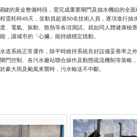
關鍵的黃金整備時段，需完成重要閘門及抽水機組的全面檢
程需耗時45天，並動員超過50名技術人員，逐項進行抽
度、電氣、振動、散熱等各項測試。就如同人體健康檢
能，讓城市的「心臟」能持續穩定跳動。
水道系統正常運作，除平時維持系統良好設備妥善率之
閘門控制、各污水廠站聯合操作及動態疏流機制等策略
於豪大雨及颱風來襲時，污水輸送不中斷。