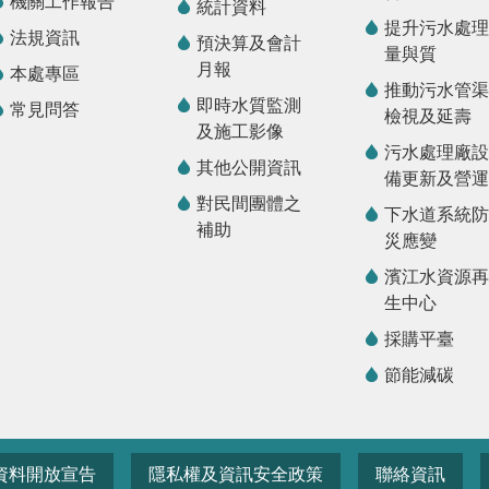
機關工作報告
統計資料
提升污水處理
法規資訊
預決算及會計
量與質
月報
本處專區
推動污水管渠
即時水質監測
常見問答
檢視及延壽
及施工影像
污水處理廠設
其他公開資訊
備更新及營運
對民間團體之
下水道系統防
補助
災應變
濱江水資源再
生中心
採購平臺
節能減碳
資料開放宣告
隱私權及資訊安全政策
聯絡資訊