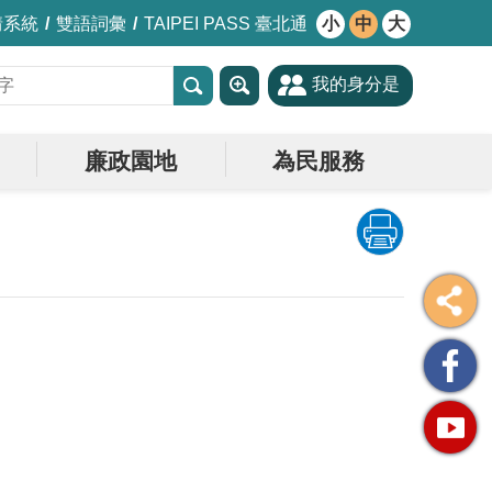
情系統
雙語詞彙
TAIPEI PASS 臺北通
小
中
大
我的身分是
廉政園地
為民服務