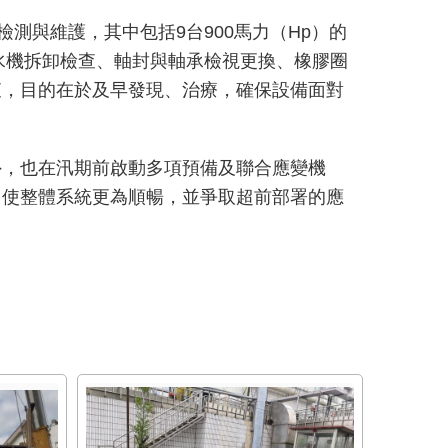
測與維護，其中包括9台900馬力（Hp）的
水機拆卸檢查、軸封與軸承檢視更換、橡膠圈
查，目的在於及早發現、治療，確保設備面對
外，也在汛期前啟動多項預備及聯合應變機
，使整體系統更為順暢，並爭取超前部署的應