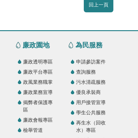
回上一頁
廉政園地
為民服務
廉政透明專區
申請參訪案件
廉政平台專區
查詢服務
政風業務職掌
污水清疏服務
廉政業務宣導
優良承裝商
揭弊者保護專
用戶接管宣導
區
學生公共服務
廉政會報專區
再生水（回收
檢舉管道
水）專區