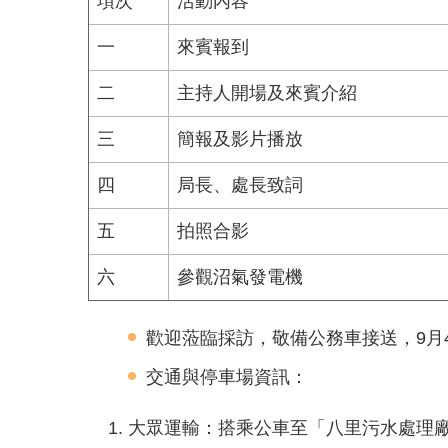
項次
活動內容
一
來賓報到
二
主持人開場及來賓介紹
三
簡報及影片播放
四
局長、處長致詞
五
拍照合影
六
參觀沼氣發電機
歡迎蒞臨採訪，敬備公務車接送，9月4日
交通與停車場資訊：
大眾運輸：搭乘公車至「八里污水處理