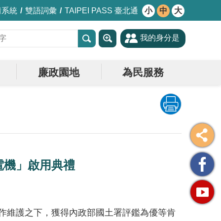
情系統
雙語詞彙
TAIPEI PASS 臺北通
小
中
大
我的身分是
廉政園地
為民服務
電機」啟用典禮
操作維護之下，獲得內政部國土署評鑑為優等肯