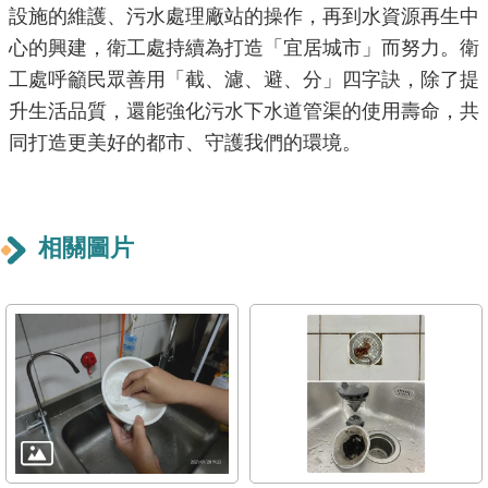
導
設施的維護、污水處理廠站的操作，再到水資源再生中
覽
心的興建，衛工處持續為打造「宜居城市」而努力。衛
工處呼籲民眾善用「截、濾、避、分」四字訣，除了提
回
升生活品質，還能強化污水下水道管渠的使用壽命，共
首
同打造更美好的都市、守護我們的環境。
頁
English
相關圖片
常
見
問
答
陳
情
系
統