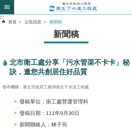
跳到主要內容區塊
:::
:::
進
首頁
公告訊息
新聞稿
階
新聞稿
搜
尋
北市衛工處分享「污水管渠不卡卡」秘
我
訣，邀您共創居住好品質
的
身
分
發布機關：臺北市政府工務局衛生下水道工程處
是
發稿單位：衛工處營運管理科
公
發稿日期：111年9月30日
告
訊
新聞聯絡人：林子筠
息