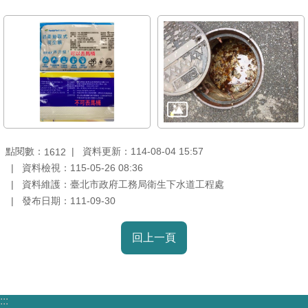
雙
語
詞
彙
TAIPEI
PASS
臺
北
點閱數：
資料更新：114-08-04 15:57
1612
通
資料檢視：115-05-26 08:36
資料維護：臺北市政府工務局衛生下水道工程處
發布日期：111-09-30
政
府
回上一頁
網
站
資
料
:::
開