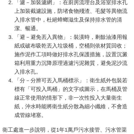
「濾－加裝濾網」：在廚房流理台及浴室排水孔
重
上加裝截濾設施，防堵食物殘渣、毛髮等異物流
點
入排水管中，杜絕蟑螂滋生及保持排水管的清
業
潔、暢通。
務
「避－避免丟入異物」：裝潢時，剩餘油漆用報
廉
紙或破布吸乾丟入垃圾桶，空桶則依材質回收；
政
施作泥作工項時做好排水孔保護措施，設置沉澱
園
箱利用重力沉降原理過濾污泥雜質，避免泥沙流
地
入排水孔。
「分－分辨可丟入馬桶標示」：衛生紙外包裝若
為
標有「可投入馬桶」的文字或圖示，在馬桶及管
民
服
線正常使用的情形下，非一次性投入大量衛生
務
紙，沖水時能將衛生紙分散為細小纖維，不會造
成管線堵塞。
網
衛工處進一步說明，從1年1萬戶污水接管、污水管渠
站