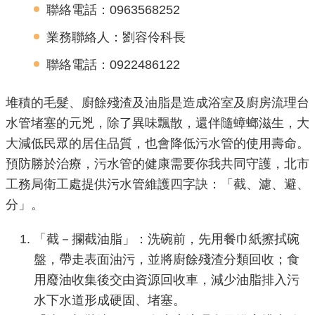
聯絡電話：0963568252
機
業務聯絡人：劉容伶科長
關
介
聯絡電話：0922486122
紹
堆積的毛髮、廚餘殘渣及油脂是造成浴室及廚房流理台
業
水管堵塞的元兇，除了異味飄散，還伴隨蟑螂滋生，大
務
大減低民眾的居住品質，也會降低污水管的使用壽命。
資
預防勝於治療，污水管的健康需要你我共同守護，北市
訊
工務局衛工處提供污水管維護四字訣：「截、濾、避、
分」。
政
府
「截－攔截油脂」：洗碗前，先用餐巾紙擦拭碗
資
盤，帶走表面油污，並將廚餘殘渣分類回收；食
訊
公
用廢油收集後交由資源回收車，減少油脂排入污
開
水下水道形成硬固、堵塞。