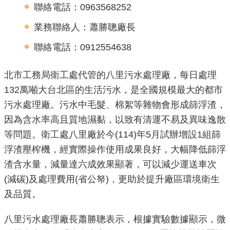
聯絡電話：0963568252
機
業務聯絡人：蕭勝聰廠長
關
介
聯絡電話：0912554638
紹
北市工務局衛工處代管的八里污水處理廠，每日處理
業
132萬噸大台北區的生活污水，是全國規模最大的都市
務
污水處理廠。污水中毛髮、棉絮等雜物會形成篩浮渣，
資
因為含水率高且質地濕黏，以致有清運不易及異味逸散
訊
等問題。衛工處八里廠於今(114)年5月試辦增設1組篩
浮渣壓榨機，經實際操作使用成果良好，大幅降低篩浮
政
渣含水量，減量達六成效果顯著，可以減少運送車次
府
資
(減碳)及處理費用(省公帑)，更助於提升廠區環境衛生
訊
及品質。
公
開
八里污水處理廠長蕭勝聰表示，根據實驗數據顯示，微