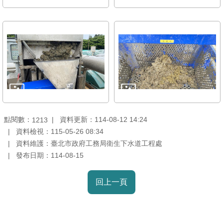
雙
語
詞
彙
TAIPEI
PASS
臺
北
點閱數：
資料更新：114-08-12 14:24
1213
通
資料檢視：115-05-26 08:34
資料維護：臺北市政府工務局衛生下水道工程處
政
發布日期：114-08-15
府
網
回上一頁
站
資
料
開