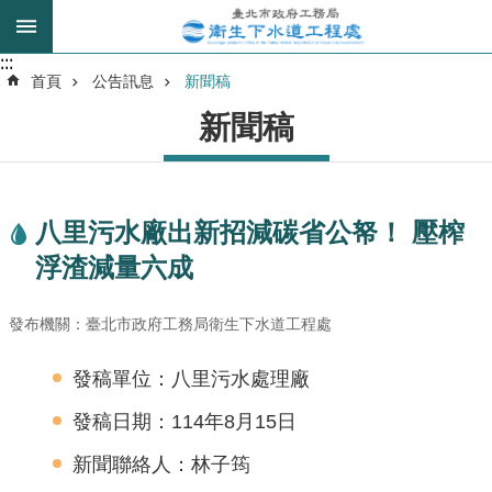
跳到主要內容區塊
:::
:::
進
首頁
公告訊息
新聞稿
階
新聞稿
搜
尋
八里污水廠出新招減碳省公帑！ 壓榨
我
浮渣減量六成
的
身
分
發布機關：臺北市政府工務局衛生下水道工程處
是
發稿單位：八里污水處理廠
公
發稿日期：114年8月15日
告
訊
新聞聯絡人：林子筠
息