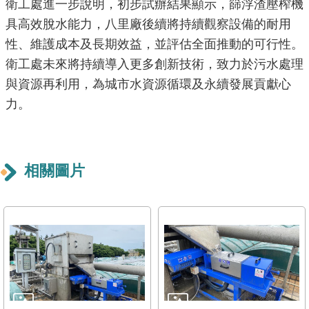
衛工處進一步說明，初步試辦結果顯示，篩浮渣壓榨機
導
具高效脫水能力，八里廠後續將持續觀察設備的耐用
覽
性、維護成本及長期效益，並評估全面推動的可行性。
回
衛工處未來將持續導入更多創新技術，致力於污水處理
首
與資源再利用，為城市水資源循環及永續發展貢獻心
頁
力。
English
常
相關圖片
見
問
答
陳
情
系
統