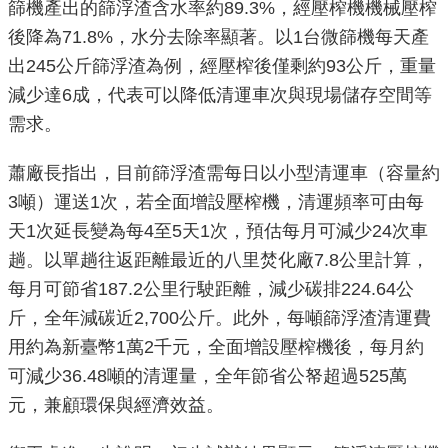
篩機產出的篩浮渣含水率約89.3%，經壓榨機機械壓榨
重
後降為71.8%，水分去除率顯著。以1台微篩機每天產
點
出245公斤篩浮渣為例，經壓榨後僅剩約93公斤，重量
業
減少達6成，代表可以降低清運車次與現場儲存空間等
務
需求。
廉
蕭廠長指出，目前篩浮渣需每日以小型清運車（容量約
政
園
3噸）運送1次，若全面增設壓榨機，清運頻率可由每
地
天1次延長變為每4至5天1次，預估每月可減少24次車
趟。以單趟往返距離最近的八里焚化廠7.8公里計算，
為
每月可節省187.2公里行駛距離，減少碳排224.64公
民
斤，全年減碳近2,700公斤。此外，每噸篩浮渣清運費
服
用約為新臺幣1萬2千元，全面增設壓榨機後，每月約
務
可減少36.48噸的清運量，全年節省公帑超過525萬
元，兼顧環保與經濟效益。
網
站