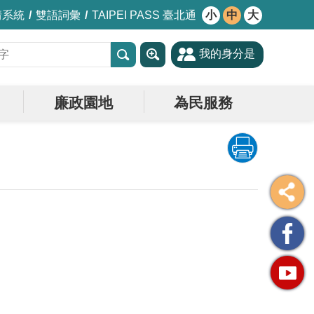
情系統
雙語詞彙
TAIPEI PASS 臺北通
小
中
大
我的身分是
廉政園地
為民服務