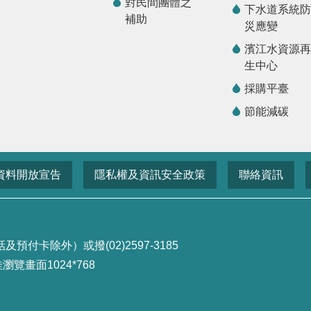
對民間團體之
下水道系統防
補助
災應變
濱江水資源再
生中心
採購平臺
節能減碳
資料開放宣告
隱私權及資訊安全政策
聯絡資訊
付卡除外）或撥(02)2597-3185
畫面1024*768