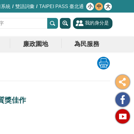
情系統
雙語詞彙
TAIPEI PASS 臺北通
小
中
大
我的身分是
廉政園地
為民服務
質獎佳作