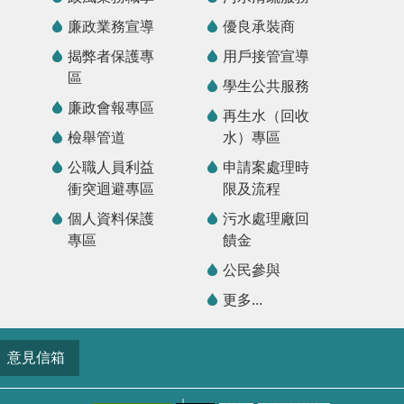
廉政業務宣導
優良承裝商
揭弊者保護專
用戶接管宣導
區
學生公共服務
廉政會報專區
再生水（回收
檢舉管道
水）專區
公職人員利益
申請案處理時
衝突迴避專區
限及流程
個人資料保護
污水處理廠回
專區
饋金
公民參與
更多...
意見信箱