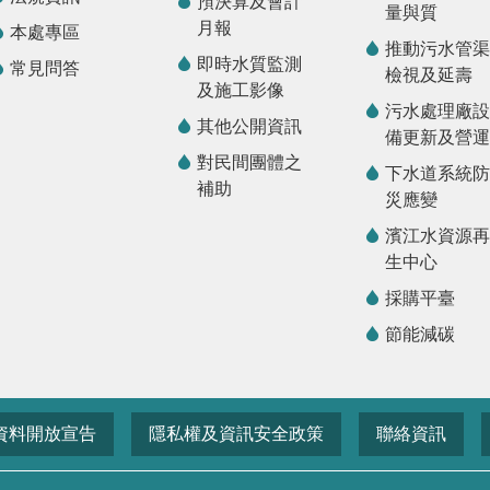
預決算及會計
量與質
月報
本處專區
推動污水管渠
即時水質監測
常見問答
檢視及延壽
及施工影像
污水處理廠設
其他公開資訊
備更新及營運
對民間團體之
下水道系統防
補助
災應變
濱江水資源再
生中心
採購平臺
節能減碳
資料開放宣告
隱私權及資訊安全政策
聯絡資訊