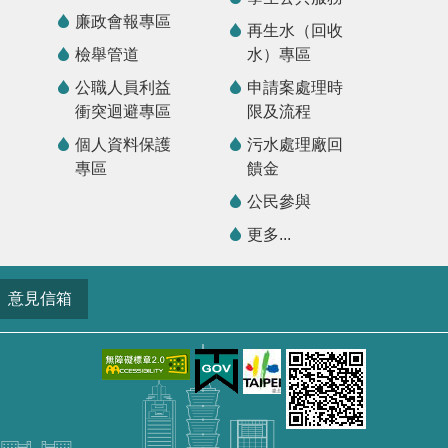
廉政會報專區
再生水（回收
檢舉管道
水）專區
公職人員利益
申請案處理時
衝突迴避專區
限及流程
個人資料保護
污水處理廠回
專區
饋金
公民參與
更多...
意見信箱