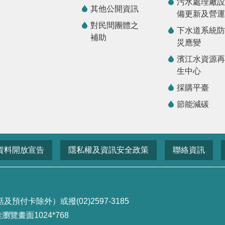
污水處理廠設
其他公開資訊
備更新及營運
對民間團體之
下水道系統防
補助
災應變
濱江水資源再
生中心
採購平臺
節能減碳
資料開放宣告
隱私權及資訊安全政策
聯絡資訊
付卡除外）或撥(02)2597-3185
畫面1024*768