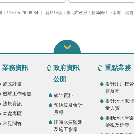
115-05-26 08:34
資料維護：臺北市政府工務局衛生下水道工程處
業務資訊
政府資訊
重點業務
公開
施政計畫
提升用戶接管
普及率
機關工作報告
統計資料
提升污水處理
法規資訊
預決算及會計
量與質
月報
本處專區
推動污水管渠
即時水質監測
常見問答
檢視及延壽
及施工影像