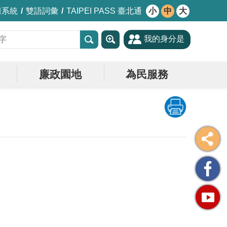
情系統
雙語詞彙
TAIPEI PASS 臺北通
小
中
大
我的身分是
廉政園地
為民服務