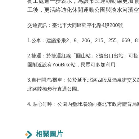
衛工處進一步表示，為讓市民運動動線更加順
工後，更活絡迪化休閒運動公園與淡水河濱空
交通資訊：臺北市大同區延平北路4段200號
1.公車：建議搭乘2、9、206、215、255、6
2.捷運：於捷運紅線「圓山站」2號出口出站，可搭
園附近設有YouBike站，民眾可多加利用。
3.自行開汽/機車：位於延平北路四段及酒泉街交
北路陸橋步行直通公園。
4. 貼心叮嚀：公園內壘球場須向臺北市政府體育局轄管場地租
相關圖片