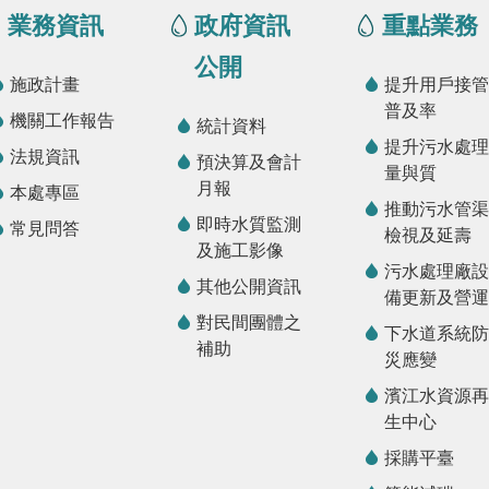
業務資訊
政府資訊
重點業務
公開
施政計畫
提升用戶接管
普及率
機關工作報告
統計資料
提升污水處理
法規資訊
預決算及會計
量與質
月報
本處專區
推動污水管渠
即時水質監測
常見問答
檢視及延壽
及施工影像
污水處理廠設
其他公開資訊
備更新及營運
對民間團體之
下水道系統防
補助
災應變
濱江水資源再
生中心
採購平臺