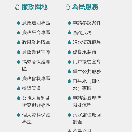
廉政園地
為民服務
廉政透明專區
申請參訪案件
廉政平台專區
查詢服務
政風業務職掌
污水清疏服務
廉政業務宣導
優良承裝商
揭弊者保護專
用戶接管宣導
區
學生公共服務
廉政會報專區
再生水（回收
檢舉管道
水）專區
公職人員利益
申請案處理時
衝突迴避專區
限及流程
個人資料保護
污水處理廠回
專區
饋金
公民參與