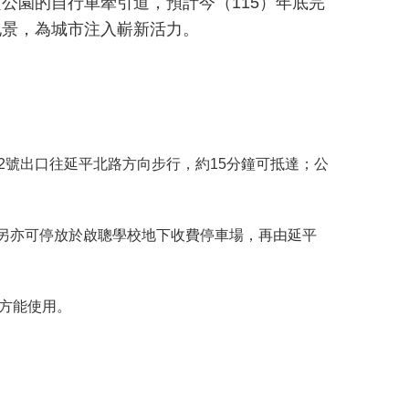
公園的自行車牽引道，預計今（115）年底完
地景，為城市注入嶄新活力。
。
」2號出口往延平北路方向步行，約15分鐘可抵達；公
，另亦可停放於啟聰學校地下收費停車場，再由延平
後，方能使用。