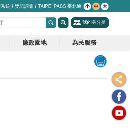
情系統
雙語詞彙
TAIPEI PASS 臺北通
小
中
大
我的身分是
廉政園地
為民服務