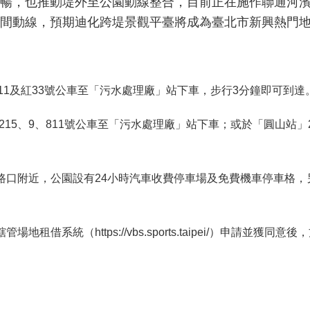
暢，也推動堤外至公園動線整合，目前正在施作聯通河濱
間動線，預期迪化跨堤景觀平臺將成為臺北市新興熱門
69、811及紅33號公車至「污水處理廠」站下車，步行3分鐘即可到達
215、9、811號公車至「污水處理廠」站下車；或於「圓山站
叉路口附近，公園設有24小時汽車收費停車場及免費機車停車格
借系統（https://vbs.sports.taipei/）申請並獲同意