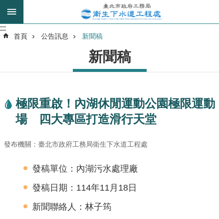
跳到主要內容區塊
:::
:::
進
首頁
公告訊息
新聞稿
階
新聞稿
搜
尋
極限重啟！內湖休閒運動公園極限運動
我
場 四大專區打造滑行天堂
的
身
分
發布機關：臺北市政府工務局衛生下水道工程處
是
發稿單位：內湖污水處理廠
公
發稿日期：114年11月18日
告
訊
新聞聯絡人：林子筠
息