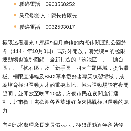
聯絡電話：0963568252
機
業務聯絡人：陳長佑廠長
關
介
聯絡電話：0932593017
紹
極限迷看過來！歷經9個月整修的內湖休閒運動公園於
業
今（114）年10月3日正式對外開放，備受矚目的極限
務
運動場也強勢回歸！全新打造的「碗池區」、「拋台
資
區」、「抱石區」及「新手區」四大主題區域，提供滑
訊
板、極限直排輪及BMX單車愛好者專業練習場域，成
為培育極限運動人才的重要基地。極限運動場設有夜間
政
照明，並開放至晚間10點，方便市民在夜間進行運
府
資
動，北市衛工處歡迎各界英雄好漢來挑戰極限運動的魅
訊
力。
公
開
內湖污水處理廠長陳長佑表示，極限運動近年蓬勃發