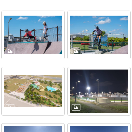
雙
語
詞
彙
TAIPEI
PASS
臺
北
通
政
府
網
站
資
料
開