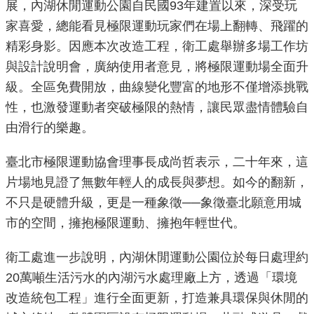
展，內湖休閒運動公園自民國93年建置以來，深受玩
重
家喜愛，總能看見極限運動玩家們在場上翻轉、飛躍的
點
精彩身影。因應本次改造工程，衛工處舉辦多場工作坊
業
與設計說明會，廣納使用者意見，將極限運動場全面升
務
級。全區免費開放，曲線變化豐富的地形不僅增添挑戰
廉
性，也激發運動者突破極限的熱情，讓民眾盡情體驗自
政
由滑行的樂趣。
園
地
臺北市極限運動協會理事長成尚哲表示，二十年來，這
片場地見證了無數年輕人的成長與夢想。如今的翻新，
為
不只是硬體升級，更是一種象徵──象徵臺北願意用城
民
市的空間，擁抱極限運動、擁抱年輕世代。
服
務
衛工處進一步說明，內湖休閒運動公園位於每日處理約
20萬噸生活污水的內湖污水處理廠上方，透過「環境
網
改造統包工程」進行全面更新，打造兼具環保與休閒的
站