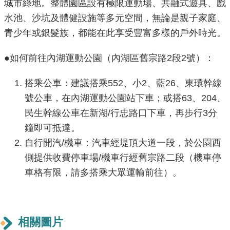
城市綠地。整體園區設有極限運動場、共融式遊具、戲
導
水池、沙坑及體健設施等多元空間，無論是親子家庭、
覽
青少年或銀髮族，都能在此享受豐富多樣的戶外時光。
回
首
●如何前往內湖運動公園（內湖區舊宗路2段2號）：
頁
搭乘公車：建議搭乘552、小2、藍26、東環幹線
English
號公車，在內湖運動公園站下車；或搭63、204、
民生幹線公車在新湖/行忠路口下車，再步行3分
常
鐘即可抵達。
見
自行開汽/機車：汽車經堤頂大道一段，於公園西
問
答
側提供收費停車場/機車行經舊宗路二段（機車停
車格有限，請多搭乘大眾運輸前往）。
陳
情
系
統
相關圖片