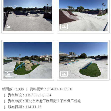
放
宣
告
隱
私
權
及
資
訊
安
全
政
策
點閱數：
資料更新：114-11-18 09:16
1036
聯
資料檢視：115-05-26 08:34
絡
資料維護：臺北市政府工務局衛生下水道工程處
資
發布日期：114-11-18