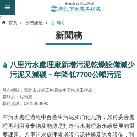
跳到主要內容區塊
:::
:::
進
首頁
公告訊息
新聞稿
階
新聞稿
搜
尋
八里污水處理廠新增污泥乾燥設備減少
我
污泥又減碳－年降低7700公噸污泥
的
身
分
發布機關：臺北市政府工務局衛生下水道工程處
是
聯絡人：程培嘉
聯絡資訊：0975808690
公
在污水處理過程中會產生污泥及消化瓦斯，如何妥善處
告
訊
理再利用廢棄物及能源是打造污水處理廠永續發展的重
息
要課題。八里污水處理廠增設污泥乾燥及除臭設備，預