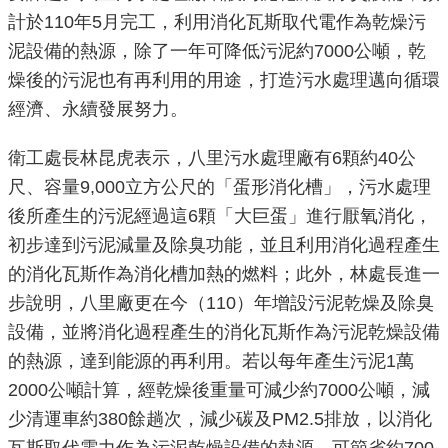
計於110年5月完工，利用消化瓦斯取代電作為乾燥污
機
泥設備的熱源，除了一年可降低污泥約7000公噸，乾
關
燥後的污泥也有再利用的用途，打造污水處理邁向循環
介
經濟、永續發展努力。
紹
衛工處長林昆虎表示，八里污水處理廠有6顆約40公
業
尺、容量9,000立方公尺的「蛋形消化槽」，污水處理
務
後所產生的污泥經過這6顆「大巨蛋」進行厭氧消化，
資
訊
初步達到污泥減量及除臭功能，並且利用消化過程產生
的消化瓦斯作為消化槽加熱的燃料；此外，林處長進一
政
步說明，八里廠更在今（110）年增設污泥乾燥及除臭
府
設備，並將消化過程產生的消化瓦斯作為污泥乾燥設備
資
的熱源，達到能源的再利用。若以每年產生污泥1萬
訊
2000公噸計算，經乾燥後重量可減少約7000公噸，減
公
開
少清運車約380餘趟次，減少碳及PM2.5排放，以消化