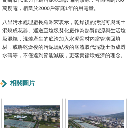
瓦斯取代電力作為污泥乾燥設備的熱源，可節省約700
重
萬度電，相當於2000戶家庭1年的用電量。
點
業
八里污水處理廠長羅昭宏表示，乾燥後的污泥可與陶土
務
混燒成花器、運送至垃圾焚化廠作為熱質能源與生活垃
圾混燒，混燒產生的底渣加入水泥骨材內當管溝回填
廉
材，或將乾燥後的污泥燒結後的底渣取代混凝土做成透
政
水磚等，不僅達到節能減碳，更落實循環經濟的理念。
園
地
為
相關圖片
民
服
務
網
站