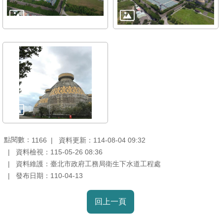
導
覽
回
首
頁
English
常
見
問
點閱數：
資料更新：114-08-04 09:32
1166
答
資料檢視：115-05-26 08:36
資料維護：臺北市政府工務局衛生下水道工程處
陳
發布日期：110-04-13
情
系
回上一頁
統