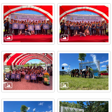
雙
語
詞
彙
TAIPEI
PASS
臺
北
通
政
府
網
站
資
料
開