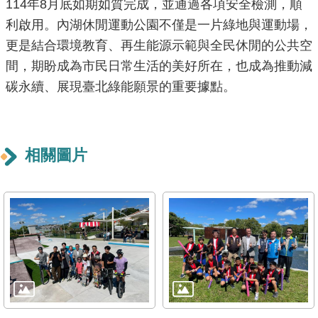
114年8月底如期如質完成，並通過各項安全檢測，順
導
利啟用。內湖休閒運動公園不僅是一片綠地與運動場，
覽
更是結合環境教育、再生能源示範與全民休閒的公共空
回
間，期盼成為市民日常生活的美好所在，也成為推動減
首
碳永續、展現臺北綠能願景的重要據點。
頁
English
相關圖片
常
見
問
答
陳
情
系
統