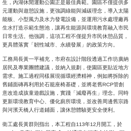
生，內湖休閒運動公園正是最佳典範。園區不僅提供多
重
元運動與遊憩設施，更強調綠能與減碳理念，導入太陽
點
能板、小型風力及水力發電設備，並運用污水處理廠再
業
生水打造示範生態池，讓再生能源與環境教育融入市民
務
日常生活。他強調，這項工程不僅提升市民休憩品質，
廉
更具體落實「韌性城市、永續發展」的政策方向。
政
園
工務局長黃一平補充，市府在設計階段透過工作坊廣納
地
居民及專業團體建議，並納入規劃，使園區更貼近地方
需求。施工過程同樣展現循環經濟精神，例如將拆除的
為
舊鋪面磚再利用於石籠座椅基礎，並將老舊RCP管創
民
意改造成孩童遊戲設施，實踐「減廢再生」理念。同時
服
更新環境教育中心、優化廁所環境，並改善周邊舊宗路
務
與河濱天橋人行道鋪面，讓休憩體驗更安全便利。
網
衛工處長黃群則指出，本工程自113年12月開工，於
站