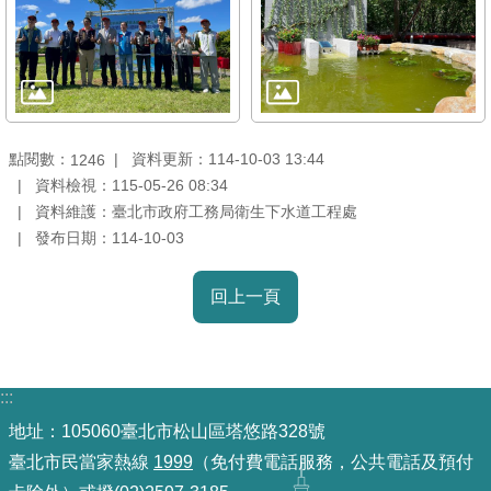
放
宣
告
隱
私
點閱數：
資料更新：114-10-03 13:44
1246
權
資料檢視：115-05-26 08:34
及
資料維護：臺北市政府工務局衛生下水道工程處
資
發布日期：114-10-03
訊
安
回上一頁
全
政
策
:::
聯
地址：105060臺北市松山區塔悠路328號
絡
臺北市民當家熱線
1999
（免付費電話服務，公共電話及預付
資