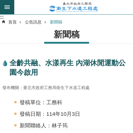
跳到主要內容區塊
:::
:::
進
首頁
公告訊息
新聞稿
階
新聞稿
搜
尋
全齡共融、水漾再生 內湖休閒運動公
我
園今啟用
的
身
分
發布機關：臺北市政府工務局衛生下水道工程處
是
發稿單位：工務科
公
發稿日期：114年10月3日
告
訊
新聞聯絡人：林子筠
息