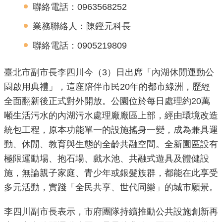
聯絡電話：0963568252
機
業務聯絡人：陳鏗元科長
關
介
聯絡電話：0905219809
紹
臺北市副市長李四川今（3）日出席「內湖休閒運動公
業
園啟用典禮」，這座陪伴市民20年的都市綠洲，歷經
務
全面翻新後正式對外開放。公園位於每日處理約20萬
資
噸生活污水的內湖污水處理廠廠區上部，經由環境改造
訊
統包工程，原本功能單一的設施搖身一變，成為兼具運
動、休閒、教育與生態的全齡共融空間。全新園區設有
政
極限運動場、抱石場、戲水池、共融式遊具及體健設
府
資
施，無論親子家庭、青少年或銀髮族群，都能在此享受
訊
多元活動，實踐「全民共享、世代同樂」的城市願景。
公
開
李四川副市長表示，市府團隊持續推動公共設施創新再