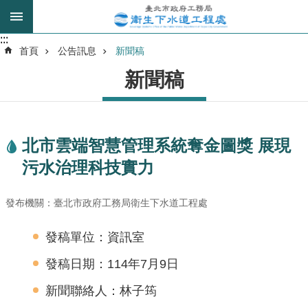
跳到主要內容區塊
:::
:::
進
首頁
公告訊息
新聞稿
階
新聞稿
搜
尋
北市雲端智慧管理系統奪金圖獎 展現
我
污水治理科技實力
的
身
分
發布機關：臺北市政府工務局衛生下水道工程處
是
發稿單位：資訊室
公
發稿日期：114年7月9日
告
訊
新聞聯絡人：林子筠
息