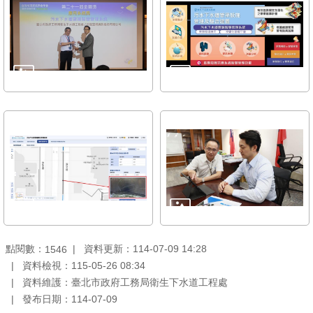
雙
語
詞
彙
TAIPEI
PASS
臺
北
通
政
府
網
點閱數：
資料更新：114-07-09 14:28
1546
站
資料檢視：115-05-26 08:34
資
資料維護：臺北市政府工務局衛生下水道工程處
料
發布日期：114-07-09
開