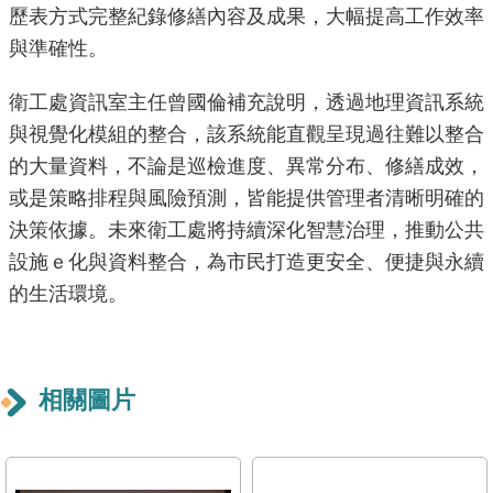
導
歷表方式完整紀錄修繕內容及成果，大幅提高工作效率
覽
與準確性。
回
衛工處資訊室主任曾國倫補充說明，透過地理資訊系統
首
與視覺化模組的整合，該系統能直觀呈現過往難以整合
頁
的大量資料，不論是巡檢進度、異常分布、修繕成效，
或是策略排程與風險預測，皆能提供管理者清晰明確的
English
決策依據。未來衛工處將持續深化智慧治理，推動公共
常
設施ｅ化與資料整合，為市民打造更安全、便捷與永續
見
的生活環境。
問
答
陳
相關圖片
情
系
統