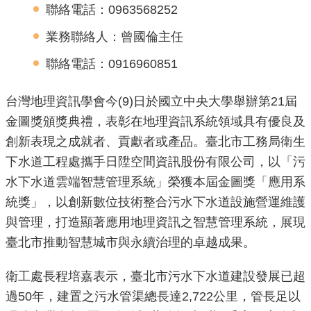
聯絡電話：0963568252
機
業務聯絡人：曾國倫主任
關
介
聯絡電話：0916960851
紹
台灣地理資訊學會今(9)日於國立中央大學舉辦第21屆
業
金圖獎頒獎典禮，表彰在地理資訊系統領域具有優良及
務
創新表現之成就者、貢獻者或產品。臺北市工務局衛生
資
下水道工程處攜手日陞空間資訊股份有限公司，以「污
訊
水下水道雲端智慧管理系統」榮獲本屆金圖獎「應用系
統獎」，以創新數位技術整合污水下水道設施營運維護
政
與管理，打造顯著應用地理資訊之智慧管理系統，展現
府
資
臺北市推動智慧城市與永續治理的卓越成果。
訊
公
衛工處長程培嘉表示，臺北市污水下水道建設發展已超
開
過50年，建置之污水管渠總長達2,722公里，管長足以