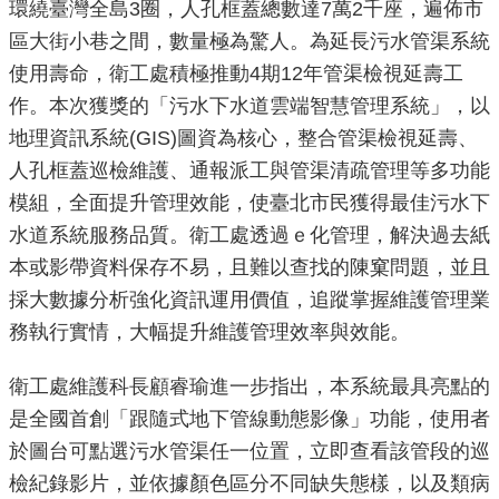
環繞臺灣全島3圈，人孔框蓋總數達7萬2千座，遍佈市
重
區大街小巷之間，數量極為驚人。為延長污水管渠系統
點
使用壽命，衛工處積極推動4期12年管渠檢視延壽工
業
作。本次獲獎的「污水下水道雲端智慧管理系統」，以
務
地理資訊系統(GIS)圖資為核心，整合管渠檢視延壽、
廉
人孔框蓋巡檢維護、通報派工與管渠清疏管理等多功能
政
模組，全面提升管理效能，使臺北市民獲得最佳污水下
園
水道系統服務品質。衛工處透過ｅ化管理，解決過去紙
地
本或影帶資料保存不易，且難以查找的陳窠問題，並且
採大數據分析強化資訊運用價值，追蹤掌握維護管理業
為
務執行實情，大幅提升維護管理效率與效能。
民
服
衛工處維護科長顧睿瑜進一步指出，本系統最具亮點的
務
是全國首創「跟隨式地下管線動態影像」功能，使用者
於圖台可點選污水管渠任一位置，立即查看該管段的巡
網
檢紀錄影片，並依據顏色區分不同缺失態樣，以及類病
站