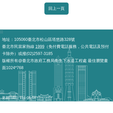
放
回上一頁
宣
告
隱
:::
私
地址：105060臺北市松山區塔悠路328號
權
臺北市民當家熱線
1999
（免付費電話服務，公共電話及預付
及
資
卡除外）或撥(02)2597-3185
訊
版權所有@臺北市政府工務局衛生下水道工程處 最佳瀏覽畫
安
面1024*768
全
政
策
聯
更新日期
115-08-08
絡
資