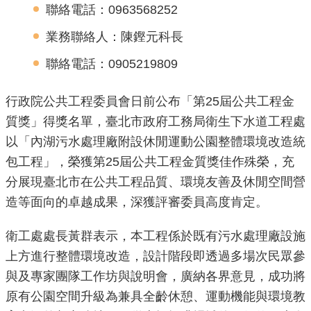
聯絡電話：0963568252
機
業務聯絡人：陳鏗元科長
關
介
聯絡電話：0905219809
紹
行政院公共工程委員會日前公布「第25屆公共工程金
業
質獎」得獎名單，臺北市政府工務局衛生下水道工程處
務
以「內湖污水處理廠附設休閒運動公園整體環境改造統
資
包工程」，榮獲第25屆公共工程金質獎佳作殊榮，充
訊
分展現臺北市在公共工程品質、環境友善及休閒空間營
造等面向的卓越成果，深獲評審委員高度肯定。
政
府
衛工處處長黃群表示，本工程係於既有污水處理廠設施
資
上方進行整體環境改造，設計階段即透過多場次民眾參
訊
公
與及專家團隊工作坊與說明會，廣納各界意見，成功將
開
原有公園空間升級為兼具全齡休憩、運動機能與環境教