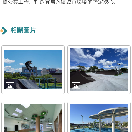
質公共工程、打造宜居永續城市環境的堅定決心。
導
覽
回
相關圖片
首
頁
English
常
見
問
答
陳
情
系
統