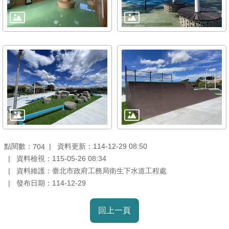
雙
語
詞
彙
TAIPEI
PASS
臺
北
通
點閱數：
資料更新：114-12-29 08:50
704
政
資料檢視：115-05-26 08:34
府
資料維護：臺北市政府工務局衛生下水道工程處
網
發布日期：114-12-29
站
資
回上一頁
料
開