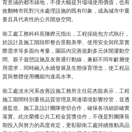
育意涵的都市綠地，不僅大幅提升場域使用價值，也有
重
效翻轉市民對污水處理設施的既有印象，成為城市中重
點
要且具代表性的公共開放空間。
業
務
衛工處工務科科長陳鏗元指出，工程採統包方式執行，
於設計及施工階段即整合景觀美學、使用安全與民眾實
廉
際需求等多面向考量，園區內完善規劃多元休閒運動空
政
園
間、親子遊憩設施及友善通行動線，兼顧不同年齡層使
地
用需求，同時融入永續發展及生態保育理念，使工程品
質與整體使用機能均達高水準。
為
民
衛工處淡水河系改善設施工務所主任莊杰龍表示，工程
服
施工期間特別重視品質管理及周邊環境影響控管，並透
務
過監造、施工及設計團隊密切合作，確保各項細節確實
落實。此次榮獲公共工程金質獎佳作，不僅是對團隊長
網
期投入與努力的高度肯定，更彰顯衛工處持續推動高品
站