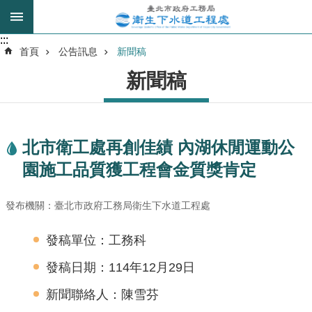
跳到主要內容區塊
:::
:::
進
首頁
公告訊息
新聞稿
階
新聞稿
搜
尋
北市衛工處再創佳績 內湖休閒運動公
我
園施工品質獲工程會金質獎肯定
的
身
分
發布機關：臺北市政府工務局衛生下水道工程處
是
發稿單位：工務科
公
發稿日期：114年12月29日
告
訊
新聞聯絡人：陳雪芬
息