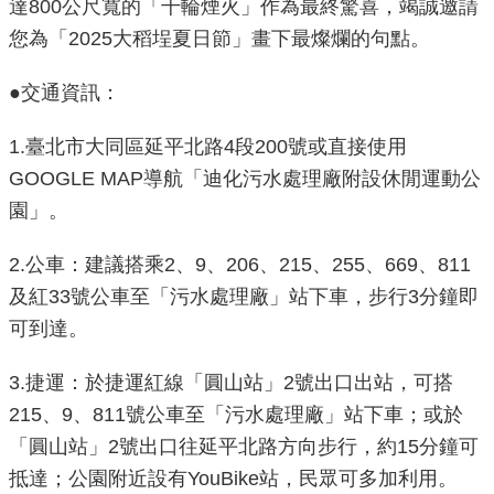
達800公尺寬的「千輪煙火」作為最終驚喜，竭誠邀請
導
您為「2025大稻埕夏日節」畫下最燦爛的句點。
覽
●交通資訊：
回
首
1.臺北市大同區延平北路4段200號或直接使用
頁
GOOGLE MAP導航「迪化污水處理廠附設休閒運動公
English
園」。
常
2.公車：建議搭乘2、9、206、215、255、669、811
見
及紅33號公車至「污水處理廠」站下車，步行3分鐘即
問
可到達。
答
3.捷運：於捷運紅線「圓山站」2號出口出站，可搭
陳
215、9、811號公車至「污水處理廠」站下車；或於
情
系
「圓山站」2號出口往延平北路方向步行，約15分鐘可
統
抵達；公園附近設有YouBike站，民眾可多加利用。