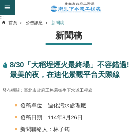
跳到主要內容區塊
:::
:::
進
首頁
公告訊息
新聞稿
階
新聞稿
搜
尋
8/30「大稻埕煙火最終場」不容錯過!
我
最美的夜，在迪化景觀平台天際線
的
身
分
發布機關：臺北市政府工務局衛生下水道工程處
是
發稿單位：迪化污水處理廠
公
發稿日期：114年8月26日
告
訊
新聞聯絡人：林子筠
息