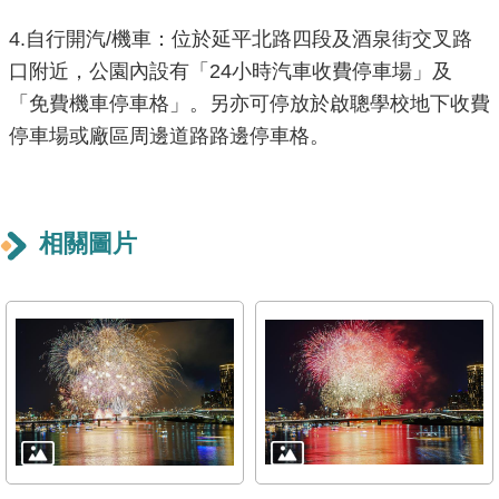
雙
4.自行開汽/機車：位於延平北路四段及酒泉街交叉路
語
口附近，公園內設有「24小時汽車收費停車場」及
詞
「免費機車停車格」。另亦可停放於啟聰學校地下收費
彙
停車場或廠區周邊道路路邊停車格。
TAIPEI
PASS
臺
相關圖片
北
通
政
府
網
站
資
料
開