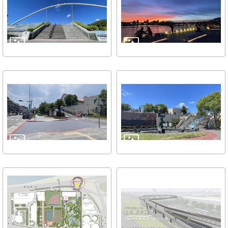
訊
意
見
信
箱