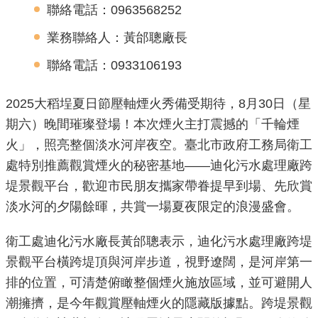
聯絡電話：0963568252
機
業務聯絡人：黃邰聰廠長
關
介
聯絡電話：0933106193
紹
2025大稻埕夏日節壓軸煙火秀備受期待，8月30日（星
業
期六）晚間璀璨登場！本次煙火主打震撼的「千輪煙
務
火」，照亮整個淡水河岸夜空。臺北市政府工務局衛工
資
處特別推薦觀賞煙火的秘密基地——迪化污水處理廠跨
訊
堤景觀平台，歡迎市民朋友攜家帶眷提早到場、先欣賞
淡水河的夕陽餘暉，共賞一場夏夜限定的浪漫盛會。
政
府
衛工處迪化污水廠長黃邰聰表示，迪化污水處理廠跨堤
資
景觀平台橫跨堤頂與河岸步道，視野遼闊，是河岸第一
訊
公
排的位置，可清楚俯瞰整個煙火施放區域，並可避開人
開
潮擁擠，是今年觀賞壓軸煙火的隱藏版據點。跨堤景觀