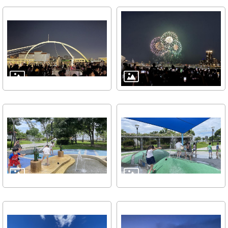
放
宣
告
隱
私
權
及
資
訊
安
全
政
策
聯
絡
資