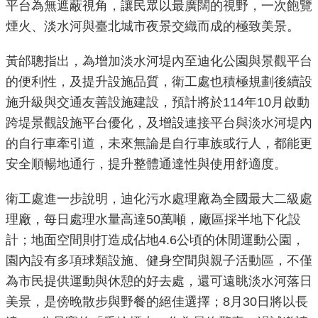
平台為無遮蔽視角，讓民眾以最廣闊的視野，一次飽覽
重
煙火、淡水河與臺北城市夜景交織而成的極致美景。
點
業
黃邰聰指出，為增加淡水河堤內至迪化公園與景觀平台
務
的便利性，及提升設施品質，衛工處也積極規劃後續設
施升級與交通友善設施建設，預計將於114年10月啟動
廉
跨堤景觀設施平台優化，及增設連接平台與淡水河堤內
政
園
的自行車牽引道，未來無論是自行車族或行人，都能更
地
安全順暢地通行，提升整體通達性與使用舒適度。
為
衛工處進一步說明，迪化污水處理廠為全國最大二級處
民
理廠，每日處理水量高達50萬噸，廠區採半地下化設
服
計；地面空間則打造成佔地4.6公頃的休閒運動公園，
務
園內設有多項球類設施、健身空間與親子活動區，不僅
為市民提供運動與休憩的好去處，還可遠眺淡水河落日
網
美景，是傍晚散步與野餐的絕佳選擇；8月30日將以長
站