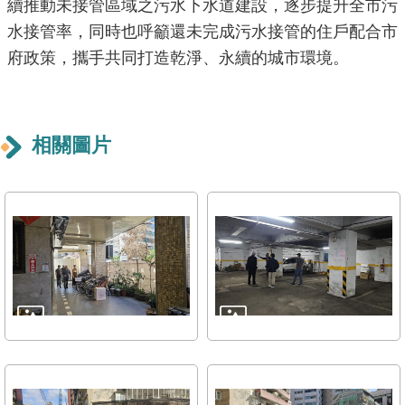
續推動未接管區域之污水下水道建設，逐步提升全市污
導
水接管率，同時也呼籲還未完成污水接管的住戶配合市
覽
府政策，攜手共同打造乾淨、永續的城市環境。
回
首
頁
相關圖片
English
常
見
問
答
陳
情
系
統