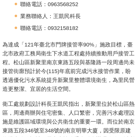
聯絡電話：0963568252
機
業務聯絡人：王凱民科長
關
介
聯絡電話：0932158182
紹
為達成「121年臺北市門牌接管率90%」施政目標，臺
業
北市政府工務局衛生下水道工程處持續推動用戶接管工
務
程。松山區新聚里南京東路五段與基隆路一段周邊尚未
資
接管街廓預計於今(115)年底前完成污水接管作業，盼
訊
透過優化污水系統提升新聚里整體環境衛生，為里民營
造更整潔、宜居的生活空間。
政
府
衛工處規劃設計科長王凱民指出，新聚里位於松山區熱
資
區，周邊商辦與住宅密集、人口繁密，完善污水處理設
訊
公
施是維護區域環境與公共衛生的重要一環。而位於南京
開
東路五段346號至348號的南京明華大廈，因受限原建