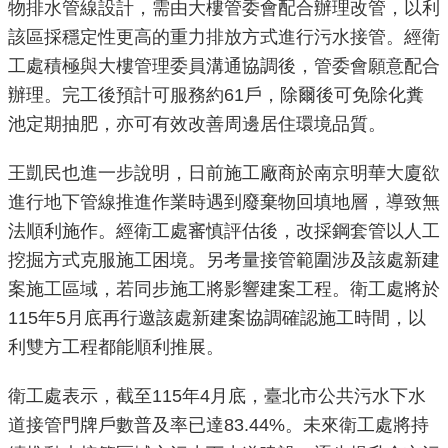
物排水管線設計，需由大樓管委會配合辦理改管，以利
重
該區採穩定性更高的重力排放方式進行污水接管。經衛
點
工處積極與大樓管理委員溝通協調後，管委會願意配合
業
辦理。完工後預計可服務約61戶，除爾後可免除化糞
務
池定期抽肥，亦可有效改善周邊居住環境品質。
廉
王凱民也進一步說明，日前施工廠商於南京明華大廈欲
政
園
進行地下管線推進作業時遇到廢棄物回填地層，導致無
地
法順利施作。經衛工處審慎評估後，改採鋼套管以人工
挖掘方式克服施工困境。另考量接管範圍涉及該處新建
為
案施工區域，若同步施工將影響建案工程。衛工處將於
民
115年5月底再行邀該處新建案協調確認施工時間，以
服
利雙方工程都能順利推展。
務
衛工處表示，截至115年4月底，臺北市公共污水下水
網
道接管門牌戶數普及率已達83.44%。未來衛工處將持
站