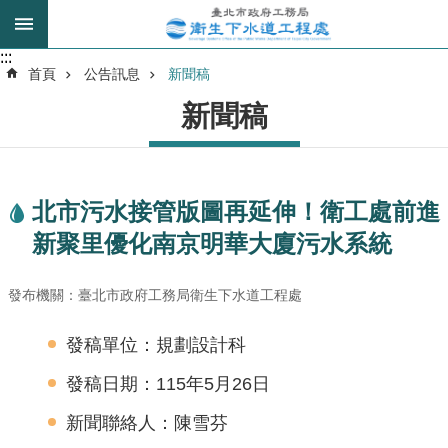
跳到主要內容區塊
:::
:::
進
首頁
公告訊息
新聞稿
階
新聞稿
搜
尋
北市污水接管版圖再延伸！衛工處前進
我
新聚里優化南京明華大廈污水系統
的
身
分
發布機關：臺北市政府工務局衛生下水道工程處
是
發稿單位：規劃設計科
公
發稿日期：115年5月26日
告
訊
新聞聯絡人：陳雪芬
息