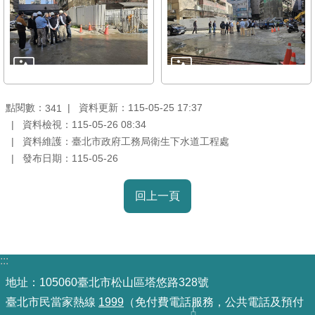
雙
語
詞
彙
TAIPEI
點閱數：
資料更新：115-05-25 17:37
341
PASS
資料檢視：115-05-26 08:34
臺
資料維護：臺北市政府工務局衛生下水道工程處
北
發布日期：115-05-26
通
回上一頁
政
府
網
:::
站
資
地址：105060臺北市松山區塔悠路328號
料
臺北市民當家熱線
1999
（免付費電話服務，公共電話及預付
開