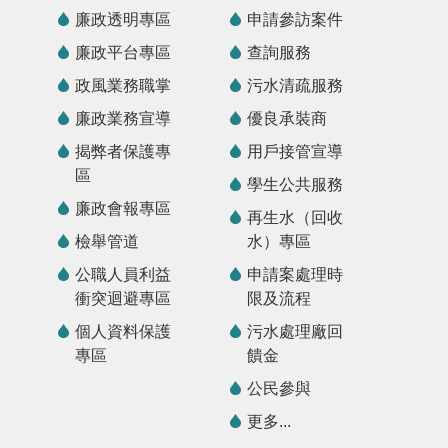
廉政透明專區
申請參訪案件
廉政平台專區
查詢服務
政風業務職掌
污水清疏服務
廉政業務宣導
優良承裝商
揭弊者保護專
用戶接管宣導
區
學生公共服務
廉政會報專區
再生水（回收
檢舉管道
水）專區
公職人員利益
申請案處理時
衝突迴避專區
限及流程
個人資料保護
污水處理廠回
專區
饋金
公民參與
更多...