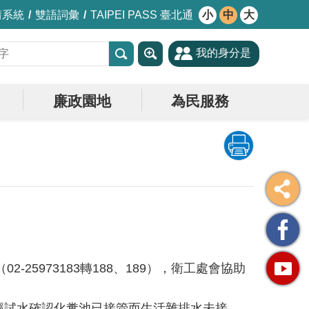
情系統
雙語詞彙
TAIPEI PASS 臺北通
小
中
大
我的身分是
廉政園地
為民服務
5973183轉188、189），衛工處會協助
經試水確認化糞池已接管而生活雜排水未接