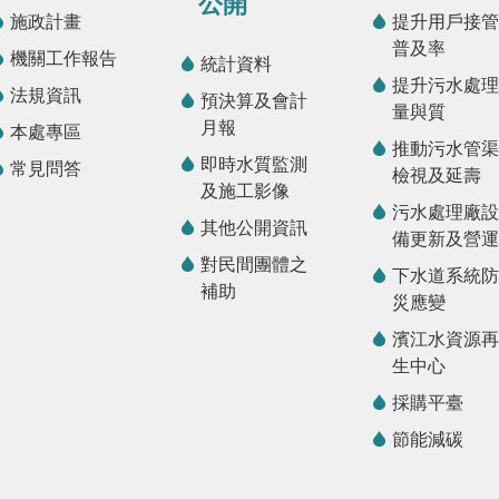
公開
施政計畫
提升用戶接管
普及率
機關工作報告
統計資料
提升污水處理
法規資訊
預決算及會計
量與質
月報
本處專區
推動污水管渠
即時水質監測
常見問答
檢視及延壽
及施工影像
污水處理廠設
其他公開資訊
備更新及營運
對民間團體之
下水道系統防
補助
災應變
濱江水資源再
生中心
採購平臺
節能減碳