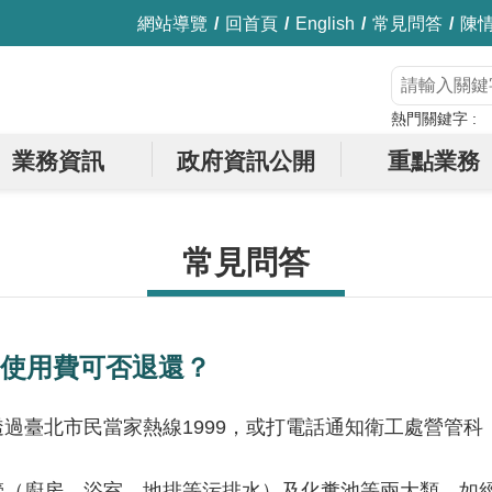
網站導覽
回首頁
English
常見問答
陳
熱門關鍵字
業務資訊
政府資訊公開
重點業務
常見問答
使用費可否退還？
北市民當家熱線1999，或打電話通知衛工處營管科（02-2
管（廚房、浴室、地排等污排水）及化糞池等兩大類，如