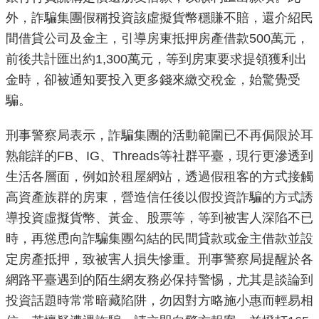
重
外，詐騙集團假稱投資該虛擬貨幣穩賺不賠，還介紹民
點
間借貸公司及金主，引導房東抵押房產借款500萬元，
業
前後共計匯出約1,300萬元，等到房東要求提領獲利出
務
金時，卻被通知要投入更多錢來繳交稅金，始驚覺受
騙。
廉
政
刑事警察局表示，詐騙集團的活動範圍已不再侷限於耳
園
熟能詳的FB、IG、Threads等社群平臺，現行更滲透到
地
生活各層面，例如於租屋網站，透過假租客的方式接觸
高資產族群的房東，營造信任後以假投資詐騙的方式誘
為
民
導投資虛擬貨幣、黃金、股票等，等到被害人深陷不已
服
時，再慫恿向詐騙集團勾結的民間貸款或金主借款並設
務
定房產抵押，致被害人損失慘重。刑事警察局提醒於各
網路平臺遇到的陌生網友務必保持警惕，尤其是談論到
網
投資話題時常常暗藏陷阱，勿因對方略施小惠而輕易相
站