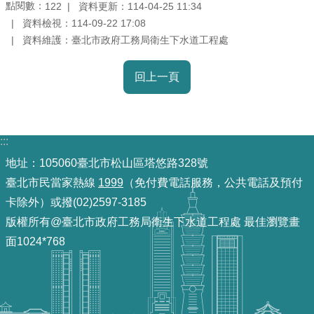
點閱數：
資料更新：114-04-25 11:34
122
雙
資料檢視：114-09-22 17:08
語
資料維護：臺北市政府工務局衛生下水道工程處
詞
彙
回上一頁
TAIPEI
PASS
臺
:::
北
地址：105060臺北市松山區塔悠路328號
通
臺北市民當家熱線
1999
（免付費電話服務，公共電話及預付
卡除外）或撥(02)2597-3185
政
版權所有@臺北市政府工務局衛生下水道工程處 最佳瀏覽畫
府
面1024*768
網
站
資
料
開