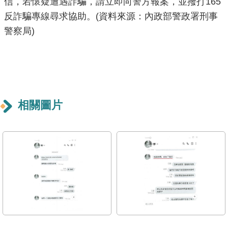
信，若懷疑遭遇詐騙，請立即向警方報案，並撥打165
導
反詐騙專線尋求協助。(資料來源：內政部警政署刑事
覽
警察局)
回
首
頁
English
相關圖片
常
見
問
答
陳
情
系
統