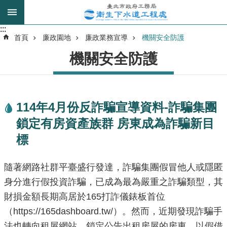
跳到主要內容區塊
:::
:::
進
首頁
廉政園地
廉政業務宣導
機關安全防護
階
機關安全防護
搜
尋
114年4月份反詐騙宣導資料-詐騙集團
我
鎖定有房資產族群 房東成為詐騙新目
的
身
標
分
是
隨著網路社群平臺盛行發達，詐騙集團假冒他人或隱匿
身分進行假投資詐騙，已成為最為嚴重之詐騙類型，其
公
財損金額長期高居於165打詐儀錶板首位
告
訊
（https://165dashboard.tw/）。然而，近期發現詐騙手
息
法也轉向租屋網站，鎖定公告出租房屋的房東，以假借