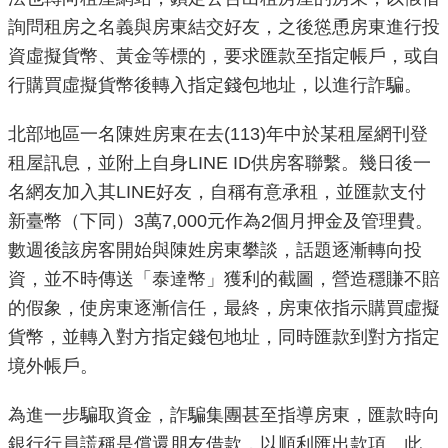
詢問租房之名義與房東結交好友，之後慫恿房東進行投
機
資虛擬貨幣、黃金等標的，要求匯款至指定帳戶，或自
關
行購買虛擬貨幣後轉入指定錢包地址，以進行詐騙。
介
紹
北部地區一名陳姓房東在去(113)年中於某租屋網刊登
租屋訊息，並附上自身LINE ID供房客聯繫。幾日後一
業
名網友加入其LINE好友，自稱有意承租，並匯款支付
務
資
新臺幣（下同）3萬7,000元作為2個月押金及管理費。
訊
數週後該房客開始與陳姓房東攀談，話題逐漸轉向投
資，並不時傳送「泰達幣」獲利的截圖，營造穩賺不賠
政
的假象，使房東逐漸信任，最終，房東依指示購買虛擬
府
貨幣，並轉入對方指定錢包地址，同時匯款到對方指定
資
境外帳戶。
訊
公
為進一步騙取資金，詐騙集團甚至指導房東，匯款時向
開
銀行行員謊稱是償還朋友借款，以順利匯出款項。此