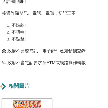
入詐團陷阱！
機
接獲詐騙簡訊、電話、電郵，切記三不：
關
介
不匯款!
紹
不填輸!
不點擊!
業
務
📩 政府不會發簡訊、電子郵件通知領錢登錄
資
訊
📞 政府不會電話要求至ATM或網路操作轉帳
政
府
資
相關圖片
訊
公
開