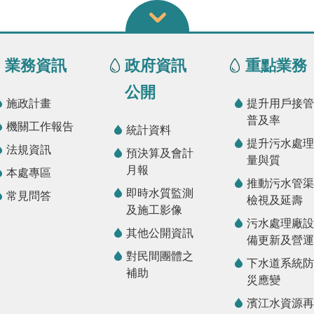
業務資訊
政府資訊
重點業務
公開
施政計畫
提升用戶接管
普及率
機關工作報告
統計資料
提升污水處理
法規資訊
預決算及會計
量與質
月報
本處專區
推動污水管渠
即時水質監測
常見問答
檢視及延壽
及施工影像
污水處理廠設
其他公開資訊
備更新及營運
對民間團體之
下水道系統防
補助
災應變
濱江水資源再