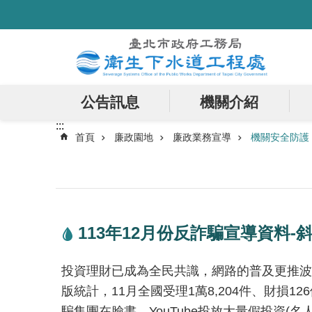
:::
跳到主要內容區塊
公告訊息
機關介紹
:::
首頁
廉政園地
廉政業務宣導
機關安全防護
113年12月份反詐騙宣導資料-
投資理財已成為全民共識，網路的普及更推波
版統計，11月全國受理1萬8,204件、財損
騙集團在臉書、YouTube投放大量假投資(名人