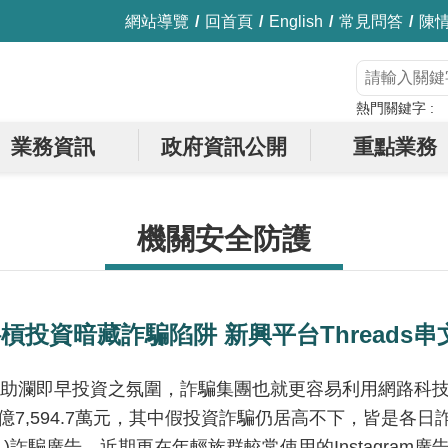
網站導覽
回首頁
English
常見問答
陳
熱門關鍵字
業務資訊
政府資訊公開
重點業務
機關安全防護
斜槓投資暗藏詐騙陷阱 新興平台Threads
助瀾即早投資之氛圍，詐騙集團也就更容易利用網路科
126億7,594.7萬元，其中假投資詐騙仍居高不下，皆是
)詐騙廣告，近期更在年輕族群較常使用的Instagram廣告