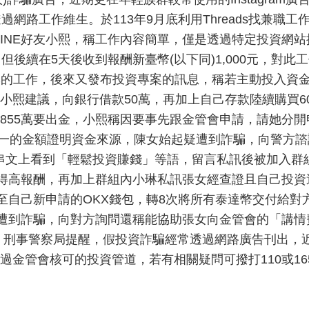
過網路工作維生。於113年9月底利用Threads找兼職
加入LINE好友小熙，稱工作內容簡單，僅是透過特定投資網
但後續在5天後收到報酬新臺幣(以下同)1,000元，對
本的工作，後來又發布投資專案的訊息，稱若主動投入資
熙建議，向銀行借款50萬，再加上自己存款陸續購買60
855萬要出金，小熙稱因要事先跟金管會申請，請她分
之一的金額證明資金來源，陳女始起疑遭到詐騙，向警方諮
ads串文上看到「輕鬆投資賺錢」等語，留言私訊後被加入
得高報酬，再加上群組內小琳私訊張女經查證且自己投資
幣至自己新申請的OKX錢包，轉8次將所有泰達幣交付給
覺遭到詐騙，向對方詢問還稱能協助張女向金管會的「講
 刑事警察局提醒，假投資詐騙經常透過網路廣告刊出，
過金管會核可的投資管道，若有相關疑問可撥打110或1