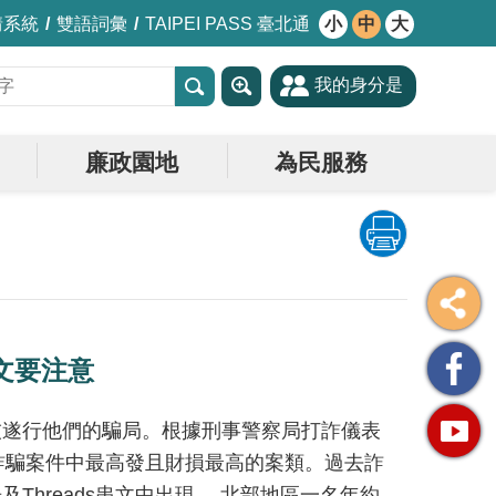
情系統
雙語詞彙
TAIPEI PASS 臺北通
小
中
大
我的身分是
廉政園地
為民服務
串文要注意
技遂行他們的騙局。根據刑事警察局打詐儀表
各日詐騙案件中最高發且財損最高的案類。過去詐
及Threads串文中出現。 北部地區一名年約