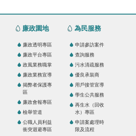
廉政園地
為民服務
廉政透明專區
申請參訪案件
廉政平台專區
查詢服務
政風業務職掌
污水清疏服務
廉政業務宣導
優良承裝商
揭弊者保護專
用戶接管宣導
區
學生公共服務
廉政會報專區
再生水（回收
檢舉管道
水）專區
公職人員利益
申請案處理時
衝突迴避專區
限及流程