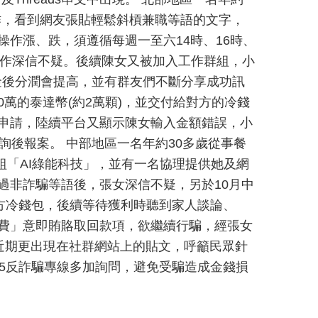
工作，看到網友張貼輕鬆斜槓兼職等語的文字，
站操作漲、跌，須遵循每週一至六14時、16時、
此工作深信不疑。後續陳女又被加入工作群組，小
金後分潤會提高，並有群友們不斷分享成功訊
萬的泰達幣(約2萬顆)，並交付給對方的冷錢
開申請，陸續平台又顯示陳女輸入金額錯誤，小
詢後報案。 中部地區一名年約30多歲從事餐
群組「AI綠能科技」，並有一名協理提供她及網
過非詐騙等語後，張女深信不疑，另於10月中
對方冷錢包，後續等待獲利時聽到家人談論、
情費」意即賄賂取回款項，欲繼續行騙，經張女
近期更出現在社群網站上的貼文，呼籲民眾針
65反詐騙專線多加詢問，避免受騙造成金錢損