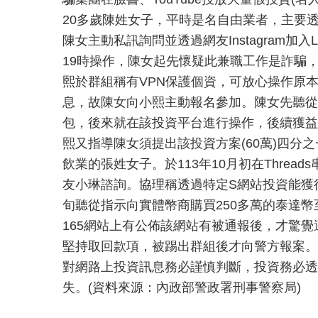
20多歲陳姓女子，平時是名自由業者，主要透
陳女主動私訊詢問並透過網友Instagram
19時操作，陳女起先懷疑此兼職工作是詐騙，
熙於群組稱有VPN保護個資，可放心操作原
息，故陳女向小熙主動報名參加。陳女先聽從小
包，後來就在該投資平台進行操作，後續獲益
熙又指導陳女須提出該投資方案(60萬)四分
飲業的張姓女子。於113年10月初在Thre
友小琳諮詢。協理稱透過特定S網站投資能獲
旬聽從指示向實體幣商購買250多萬的泰達
165網站上有公佈該網站有被通報後，才驚
堅持取回款項，被踢出群組後才向警方報案。
對網路上投資訊息務必謹慎判斷，投資務必透
失。(資料來源：內政部警政署刑事警察局)