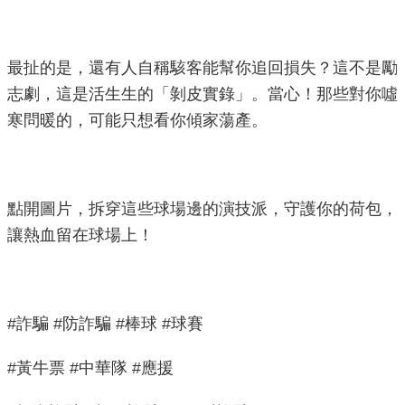
機
關
最扯的是，還有人自稱駭客能幫你追回損失？這不是勵
介
志劇，這是活生生的「剝皮實錄」。當心！那些對你噓
紹
寒問暖的，可能只想看你傾家蕩產。
業
務
資
點開圖片，拆穿這些球場邊的演技派，守護你的荷包，
訊
讓熱血留在球場上！
政
府
資
#詐騙 #防詐騙 #棒球 #球賽
訊
公
#黃牛票 #中華隊 #應援
開