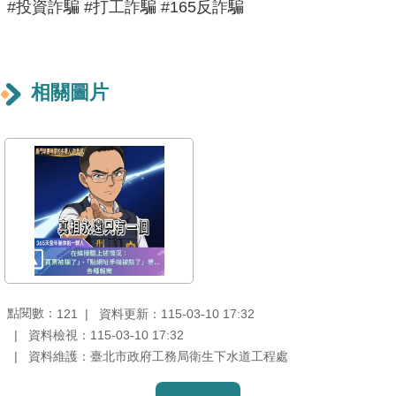
#投資詐騙 #打工詐騙 #165反詐騙
重
點
業
務
相關圖片
廉
政
園
地
為
民
服
務
點閱數：
資料更新：115-03-10 17:32
121
資料檢視：115-03-10 17:32
資料維護：臺北市政府工務局衛生下水道工程處
網
站