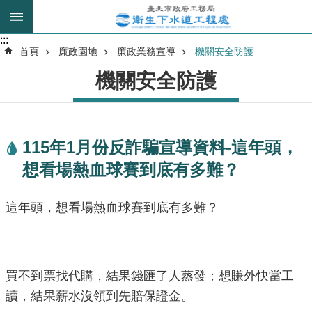
跳到主要內容區塊
:::
:::
進
首頁
廉政園地
廉政業務宣導
機關安全防護
階
機關安全防護
搜
尋
115年1月份反詐騙宣導資料-這年頭，
我
想看場熱血球賽到底有多難？
的
身
分
這年頭，想看場熱血球賽到底有多難？
是
公
告
買不到票找代購，結果錢匯了人蒸發；想賺外快當工
訊
讀，結果薪水沒領到先賠保證金。
息