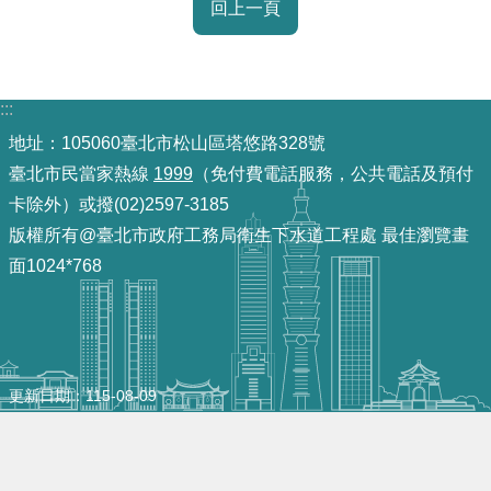
回上一頁
導
覽
回
:::
首
地址：105060臺北市松山區塔悠路328號
頁
臺北市民當家熱線
1999
（免付費電話服務，公共電話及預付
English
卡除外）或撥(02)2597-3185
版權所有@臺北市政府工務局衛生下水道工程處 最佳瀏覽畫
常
面1024*768
見
問
答
陳
更新日期
115-08-09
情
系
統