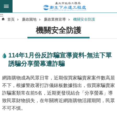
跳到主要內容區塊
:::
:::
進
首頁
廉政園地
廉政業務宣導
機關安全防護
階
機關安全防護
搜
尋
114年1月份反詐騙宣導資料-無法下單
我
誘騙分享螢幕遭詐騙
的
身
分
網路購物成為民眾日常，近期假買家騙賣家案件數高居
是
不下，根據警政署打詐儀錶板數據指出，假買家騙賣家
詐騙案類常在前5名，近期更發現結合「分享螢幕」導
公
致民眾財物損失，在年關將近網路購物活躍期間，民眾
告
訊
不可不慎。
息