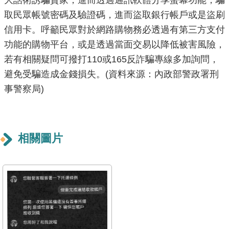
大話術誘騙賣家，進而透過通訊軟體分享螢幕功能，騙
導
取民眾帳號密碼及驗證碼，進而盜取銀行帳戶或是盜刷
覽
信用卡。呼籲民眾對於網路購物務必透過有第三方支付
功能的購物平台，或是透過當面交易以降低被害風險，
回
首
若有相關疑問可撥打110或165反詐騙專線多加詢問，
頁
避免受騙造成金錢損失。(資料來源：內政部警政署刑
事警察局)
English
常
見
相關圖片
問
答
陳
情
系
統