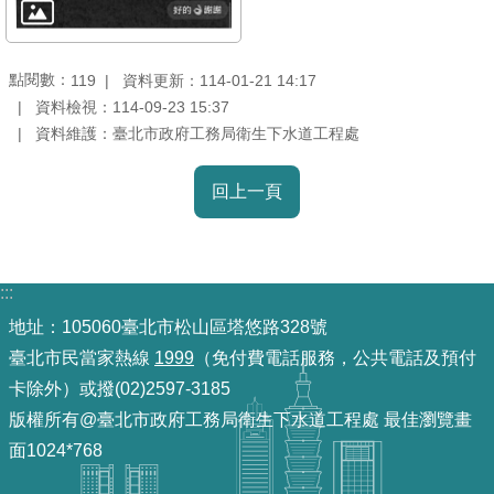
雙
語
點閱數：
資料更新：114-01-21 14:17
詞
119
資料檢視：114-09-23 15:37
彙
資料維護：臺北市政府工務局衛生下水道工程處
TAIPEI
PASS
回上一頁
臺
北
通
:::
地址：105060臺北市松山區塔悠路328號
政
府
臺北市民當家熱線
1999
（免付費電話服務，公共電話及預付
網
卡除外）或撥(02)2597-3185
站
版權所有@臺北市政府工務局衛生下水道工程處 最佳瀏覽畫
資
面1024*768
料
開