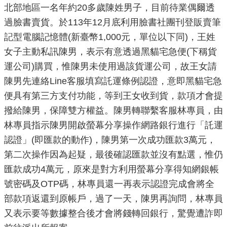
北部地區一名年約20多歲陳姓男子，目前待業偶爾透
機
過臉書賣貨。於113年12月底利用臉書社團刊登販賣筆
關
記型電腦記憶體(新臺幣1,000元，單位以下同)，王姓
介
女子主動私訊陳男，表示有意透過黑貓宅急便(下稱貨
紹
運公司)購買，惟陳男未使用過該貨運公司，故王女請
陳男先連絡Line客服填寫託運條例認證，意即黑貓宅急
業
便具有第三方支付功能，等到王女收到貨，款項才會提
務
撥給陳男，保障雙方權益。陳男轉聯繫客服林專員，由
資
訊
林專員指示陳男開啟螢幕分享操作網路銀行進行「託運
認證」(即匯款的動作)，陳男第一次成功匯款3萬元，
政
第二次操作因為起疑，最後確認匯款並沒有點選，惟仍
府
匯款成功4萬元，原來是對方利用螢幕分享得知網銀帳
資
號密碼及OTP碼，林專員還一再表示認證完成會將全
訊
部款項返還到原帳戶，過了一天，陳男再詢問，林專員
公
開
又表示要等數據整合後才會將錢轉回銀行，驚覺遭詐即