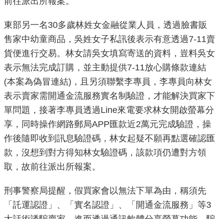
前往派出所報案。
重
點
東部另一名30多歲林姓女金融從業人員，透過臉書販
業
售家中幼童商品，吳姓女子私訊後表示有意透過7-11賣
務
貨便進行交易。林女請吳女填寫寄送的資料，豈料吳女
表示無法完成訂購，並主動提供7-11放心購條款連結
廉
(本案為偽冒連結)，且另須聯繫李專員，李專員向林女
政
表示賣家需開通金流服務實名制驗證，才能解決買家下
園
地
單問題，接著李專員透過Line來電要求林女開啟螢幕分
享，同時操作網路郵局APP匯款近2萬元完成驗證，操
為
作後隨即收到訊息驗證碼，林女起疑不願再點選確認匯
民
款，沒想到對方得知林女驗證碼，該款項仍遭對方領
服
取，故前往派出所報案。
務
刑事警察局提醒，假買家會以無法下單為由，稱須先
網
「託運認證」、「實名認證」、「開通金流服務」等3
站