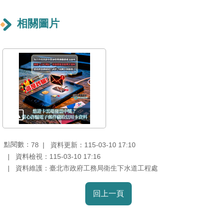
導
覽
相關圖片
回
首
頁
English
常
見
問
點閱數：
資料更新：115-03-10 17:10
78
答
資料檢視：115-03-10 17:16
資料維護：臺北市政府工務局衛生下水道工程處
陳
情
回上一頁
系
統