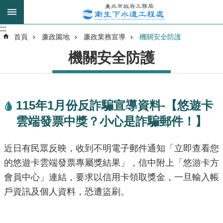
跳到主要內容區塊
:::
:::
進
首頁
廉政園地
廉政業務宣導
機關安全防護
階
機關安全防護
搜
尋
115年1月份反詐騙宣導資料-【悠遊卡
我
雲端發票中獎？小心是詐騙郵件！】
的
身
分
近日有民眾反映，收到不明電子郵件通知「立即查看您
是
的悠遊卡雲端發票專屬獎結果」，信中附上「悠游卡方
會員中心」連結，要求以信用卡領取獎金，一旦輸入帳
公
戶資訊及個人資料，恐遭盜刷。
告
訊
息