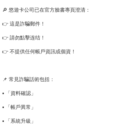
🔎 悠遊卡公司已在官方臉書專頁澄清：
機
關
👉 這是詐騙郵件！
介
紹
👉 請勿點擊连结！
業
👉 不提供任何帳戶資訊或個資！
務
資
訊
📌 常見詐騙話術包括：
政
府
▪️ 「資料確認」
資
訊
▪️ 「帳戶異常」
公
開
▪️ 「系統升級」