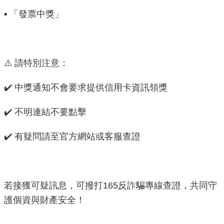
重
▪️ 「發票中獎」
點
業
務
⚠️ 請特別注意：
廉
✔️ 中獎通知不會要求提供信用卡資訊領獎
政
園
地
✔️ 不明連結不要點擊
✔️ 有疑問請至官方網站或客服查證
為
民
服
務
若接獲可疑訊息，可撥打165反詐騙專線查證，共同守
護個資與財產安全！
網
站